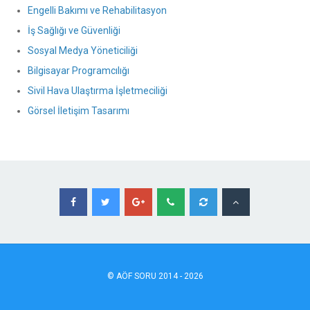
Engelli Bakımı ve Rehabilitasyon
İş Sağlığı ve Güvenliği
Sosyal Medya Yöneticiliği
Bilgisayar Programcılığı
Sivil Hava Ulaştırma İşletmeciliği
Görsel İletişim Tasarımı
©
AÖF
SORU 2014 - 2026