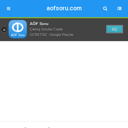
aofsoru.com
AÖF Soru
AÇ
Çıkmış Sorular Cepte
ÜCRETSİZ - Google Play'de