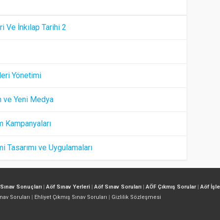
ri Ve İnkılap Tarihi 2
leri Yönetimi
şim ve Yeni Medya
im Kampanyaları
mi Tasarımı ve Uygulamaları
 Sınav Sonuçları
|
Aöf Sınav Yerleri
|
Aöf Sınav Soruları
|
AÖF Çıkmış Sorular
|
Aöf İşl
nav Soruları
|
Ehliyet Çıkmış Sınav Soruları
|
Gizlilik Sözleşmesi