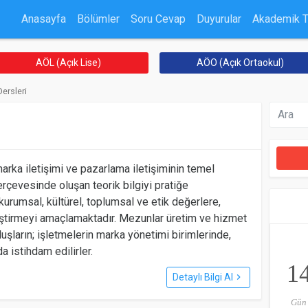
Anasayfa
Bölümler
Soru Cevap
Duyurular
Akademik 
AÖL (Açık Lise)
AÖO (Açık Ortaokul)
Dersleri
arka iletişimi ve pazarlama iletişiminin temel
erçevesinde oluşan teorik bilgiyi pratiğe
kurumsal, kültürel, toplumsal ve etik değerlere,
iştirmeyi amaçlamaktadır. Mezunlar üretim ve hizmet
uşların; işletmelerin marka yönetimi birimlerinde,
 istihdam edilirler.
1
Detaylı Bilgi Al
keyboard_arrow_right
Gün