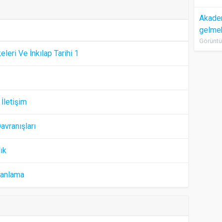
Akadem
gelme
Görüntü
keleri Ve İnkılap Tarihi 1
1
 İletişim
avranışları
ık
anlama