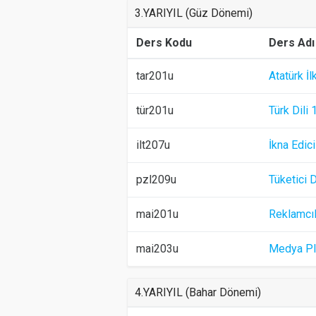
3.YARIYIL (Güz Dönemi)
Ders Kodu
Ders Adı
tar201u
Atatürk İl
tür201u
Türk Dili 
ilt207u
İkna Edici
pzl209u
Tüketici D
mai201u
Reklamcıl
mai203u
Medya Pl
4.YARIYIL (Bahar Dönemi)