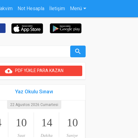
Takvim
Not Hesapla
İletişim
Menü
search
cloud_upload
PDF YÜKLE PARA KAZAN
Yaz Okulu Sınavı
22 Ağustos 2026 Cumartesi
4
10
14
10
Saat
Dakika
Saniye