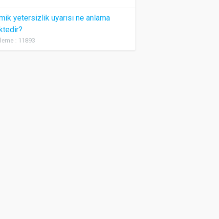
ik yetersizlik uyarısı ne anlama
ktedir?
leme : 11893