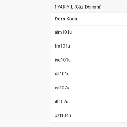
1.YARIYIL (Güz Dönemi)
Ders Kodu
alm101u
fra101u
ing101u
ikt101u
işl107u
ilt107u
pzl104u