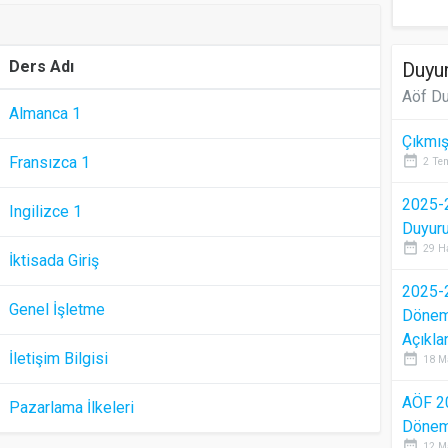
Ders Adı
Duyur
Aöf Du
Almanca 1
Çıkmış
date_range
Fransızca 1
2 Te
2025-2
Ingilizce 1
Duyur
date_range
29 H
İktisada Giriş
2025-2
Genel İşletme
Dönem 
Açıkla
İletişim Bilgisi
date_range
18 M
AÖF 2
Pazarlama İlkeleri
Dönem 
date_range
12 M