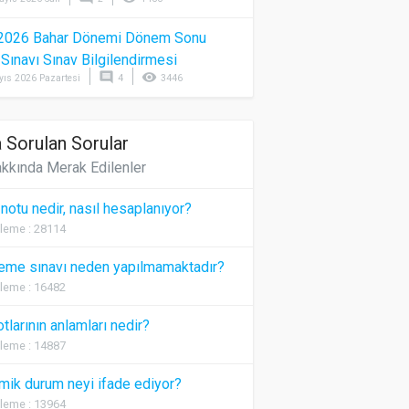
2026 Bahar Dönemi Dönem Sonu
) Sınavı Sınav Bilgilendirmesi
comment
visibility
yıs 2026 Pazartesi
4
3446
 Sorulan Sorular
kkında Merak Edilenler
 notu nedir, nasıl hesaplanıyor?
leme : 28114
eme sınavı neden yapılmamaktadır?
leme : 16482
otlarının anlamları nedir?
leme : 14887
ik durum neyi ifade ediyor?
leme : 13964