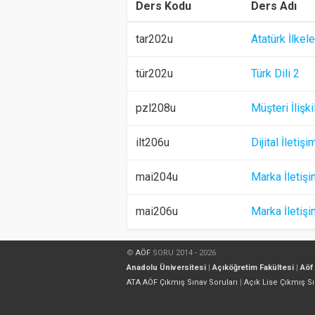
Ders Kodu
Ders Adı
tar202u
Atatürk İlkele
tür202u
Türk Dili 2
pzl208u
Müşteri İlişki
ilt206u
Dijital İleti
mai204u
Marka İletiş
mai206u
Marka İletişi
©
AÖF
SORU 2014 - 2026
Anadolu Üniversitesi
|
Açıköğretim Fakültesi
|
Aöf
ATA AÖF Çıkmış Sınav Soruları
|
Açık Lise Çıkmış Sı