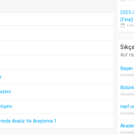
2025-
(Final
date_range
4 Ma
Sıkça
Aöf Ha
Başarı
Görüntü
r
Bütünl
etimi
Görüntü
tişimi
Harf n
Görüntü
minde Analiz Ve Araştırma 1
Akadem
Görüntü