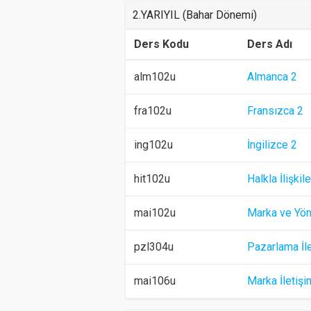
2.YARIYIL (Bahar Dönemi)
Ders Kodu
Ders Adı
alm102u
Almanca 2
fra102u
Fransızca 2
ing102u
İngilizce 2
hit102u
Halkla İlişkile
mai102u
Marka ve Yön
pzl304u
Pazarlama İle
mai106u
Marka İletişi