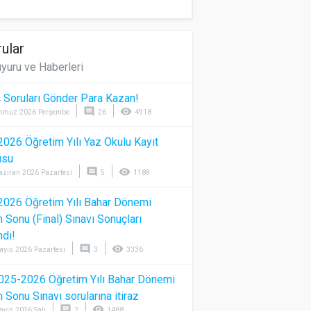
ular
yuru ve Haberleri
 Soruları Gönder Para Kazan!
comment
visibility
mmuz 2026 Perşembe
26
4918
026 Öğretim Yılı Yaz Okulu Kayıt
usu
comment
visibility
aziran 2026 Pazartesi
5
1189
026 Öğretim Yılı Bahar Dönemi
Sonu (Final) Sınavı Sonuçları
ndı!
comment
visibility
ayıs 2026 Pazartesi
3
3336
025-2026 Öğretim Yılı Bahar Dönemi
Sonu Sınavı sorularına itiraz
comment
visibility
ayıs 2026 Salı
2
1488