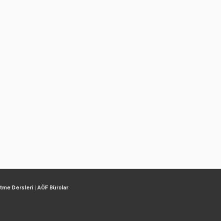
etme Dersleri
|
AÖF Bürolar