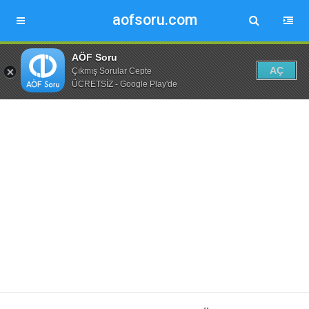
aofsoru.com
AÖF Soru
AÇ
Çıkmış Sorular Cepte
ÜCRETSİZ - Google Play'de