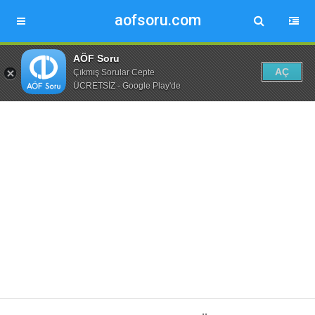
aofsoru.com
AÖF Soru
AÇ
Çıkmış Sorular Cepte
ÜCRETSİZ - Google Play'de