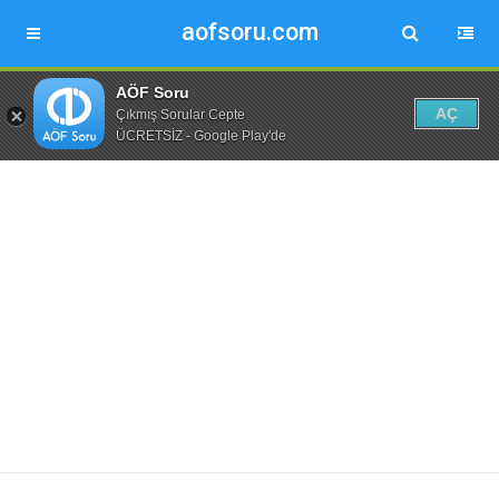
aofsoru.com
AÖF Soru
AÇ
Çıkmış Sorular Cepte
ÜCRETSİZ - Google Play'de