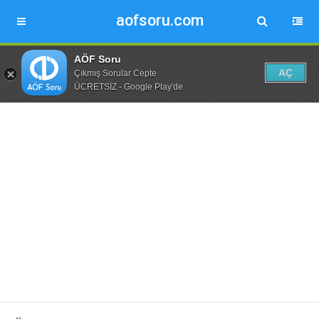
aofsoru.com
AÖF Soru
AÇ
Çıkmış Sorular Cepte
ÜCRETSİZ - Google Play'de