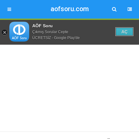
aofsoru.com
AÖF Soru
AÇ
Çıkmış Sorular Cepte
ÜCRETSİZ - Google Play'de