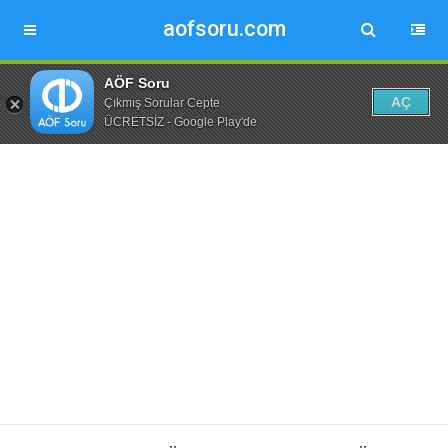
aofsoru.com
AÖF Soru
AÇ
Çıkmış Sorular Cepte
ÜCRETSİZ - Google Play'de