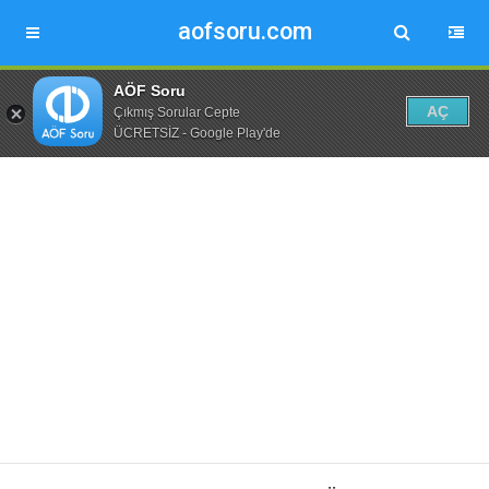
aofsoru.com
AÖF Soru
AÇ
Çıkmış Sorular Cepte
ÜCRETSİZ - Google Play'de