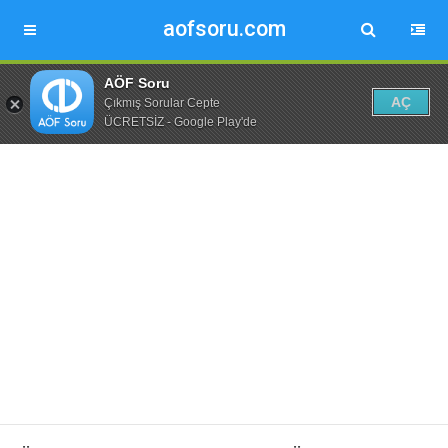
aofsoru.com
AÖF Soru
AÇ
Çıkmış Sorular Cepte
ÜCRETSİZ - Google Play'de