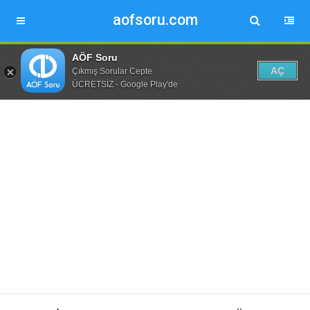
aofsoru.com
AÖF Soru
AÇ
Çıkmış Sorular Cepte
ÜCRETSİZ - Google Play'de