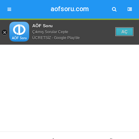
aofsoru.com
AÖF Soru
AÇ
Çıkmış Sorular Cepte
ÜCRETSİZ - Google Play'de