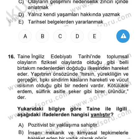
A
B
C
D
E