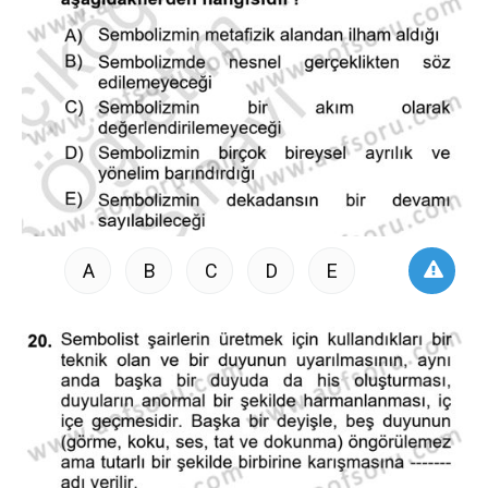
A
B
C
D
E