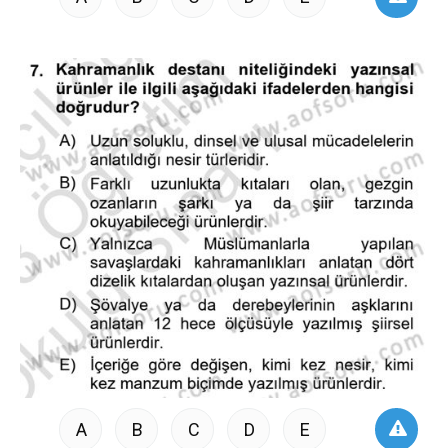
A
B
C
D
E