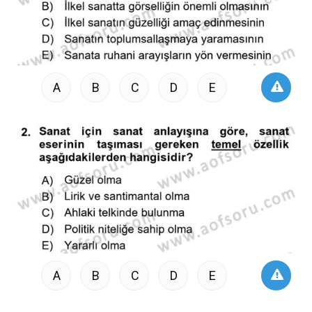
A
B
C
D
E
A
B
C
D
E