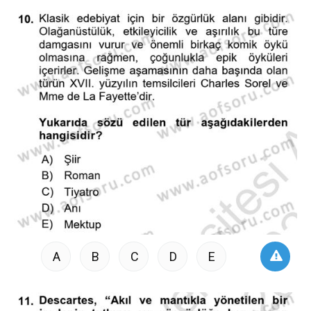
A
B
C
D
E