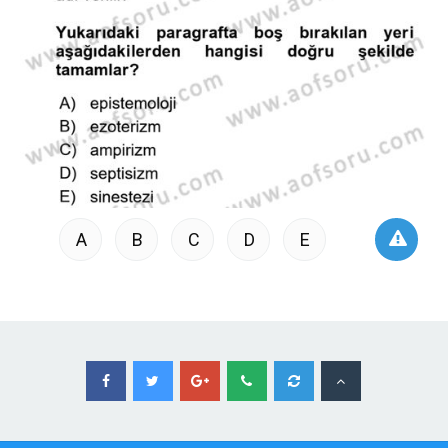
A
B
C
D
E