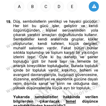
A
B
C
D
E