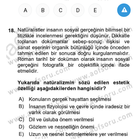
A
B
C
D
E