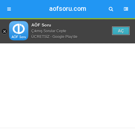
aofsoru.com
AÖF Soru
AÇ
Çıkmış Sorular Cepte
ÜCRETSİZ - Google Play'de