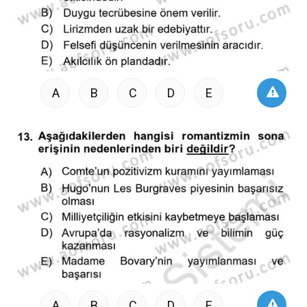
A
B
C
D
E
A
B
C
D
E