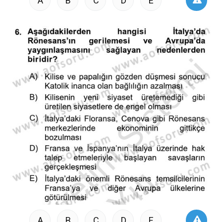
A
B
C
D
E
A
B
C
D
E