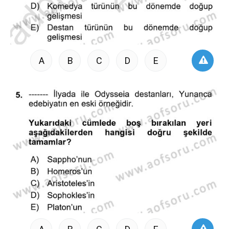
A
B
C
D
E