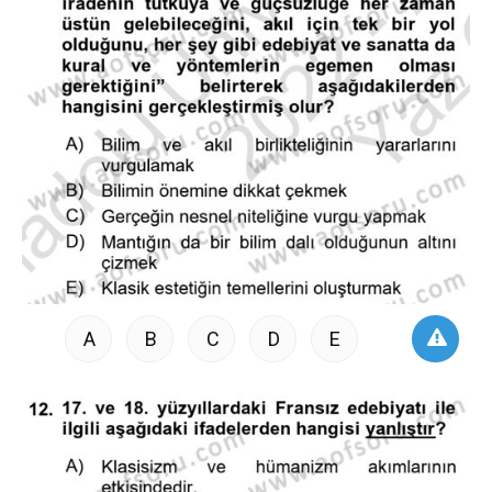
A
B
C
D
E