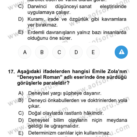
A
B
C
D
E