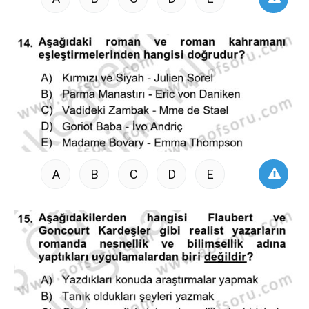
A
B
C
D
E