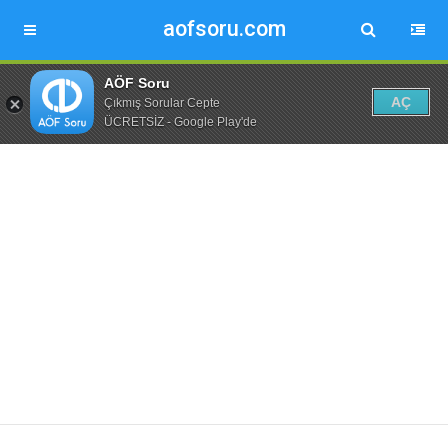
aofsoru.com
AÖF Soru
AÇ
Çıkmış Sorular Cepte
ÜCRETSİZ - Google Play'de