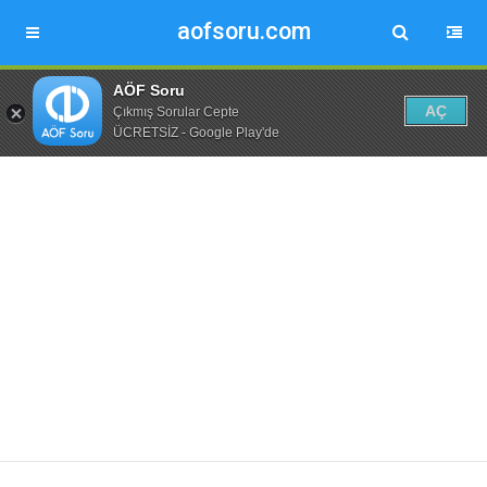
aofsoru.com
AÖF Soru
AÇ
Çıkmış Sorular Cepte
ÜCRETSİZ - Google Play'de