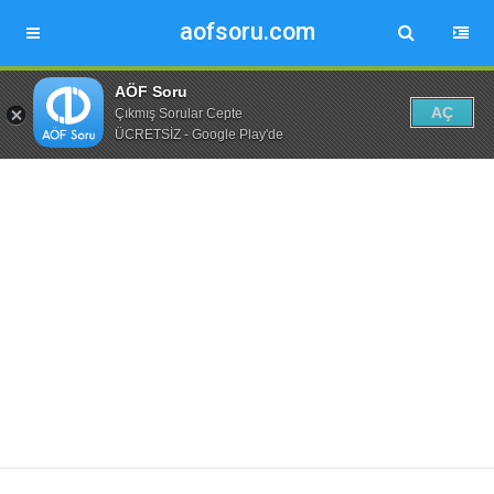
aofsoru.com
AÖF Soru
AÇ
Çıkmış Sorular Cepte
ÜCRETSİZ - Google Play'de