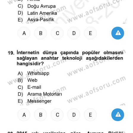
A
B
C
D
E
A
B
C
D
E