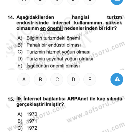
A
B
C
D
E