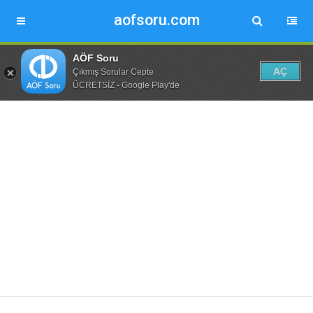
aofsoru.com
AÖF Soru
AÇ
Çıkmış Sorular Cepte
ÜCRETSİZ - Google Play'de