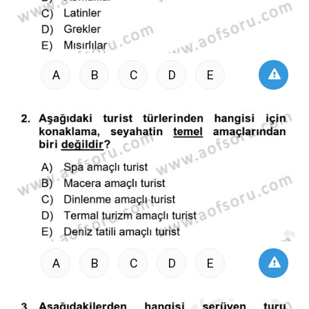
A
B
C
D
E
A
B
C
D
E