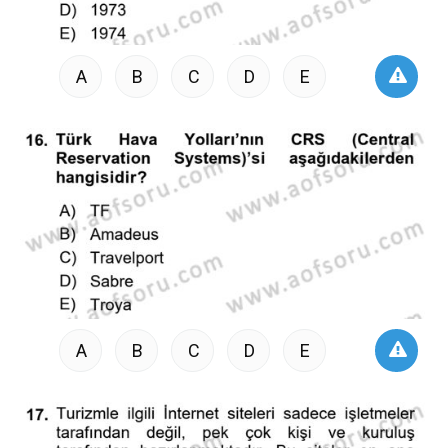
A
B
C
D
E
A
B
C
D
E