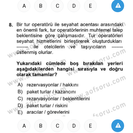
A
B
C
D
E
A
B
C
D
E