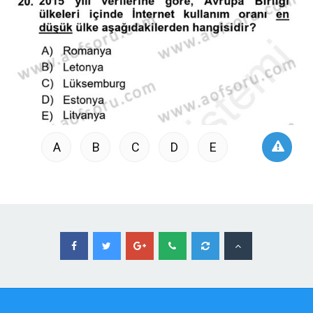
A
B
C
D
E