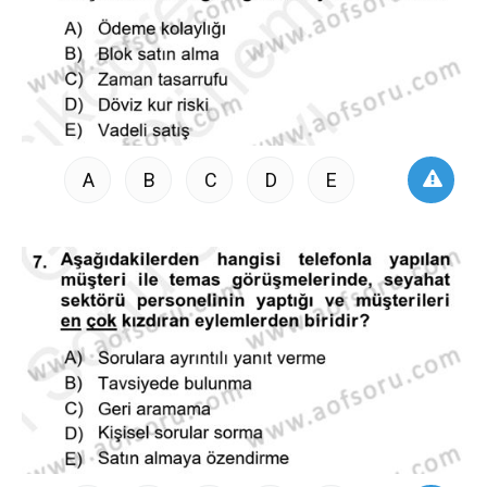
A
B
C
D
E