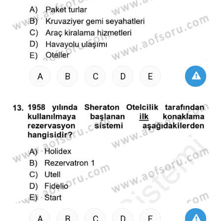
A
B
C
D
E
A
B
C
D
E