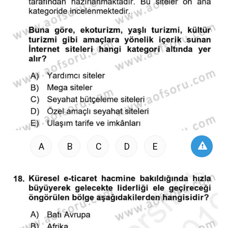
A
B
C
D
E