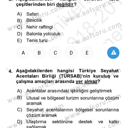
A
B
C
D
E