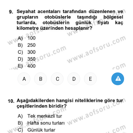
A
B
C
D
E