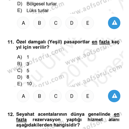
A
B
C
D
E
A
B
C
D
E