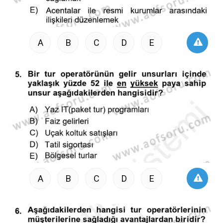
A
B
C
D
E
A
B
C
D
E