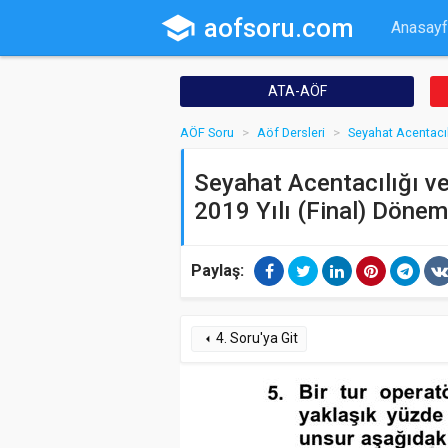
school
aofsoru.com
Anasayf
ATA-AÖF
AÖF Soru
Aöf Dersleri
Seyahat Acentacıl
Seyahat Acentacılığı ve
2019 Yılı (Final) Dönem
Paylaş:
4. Soru'ya Git
arrow_left