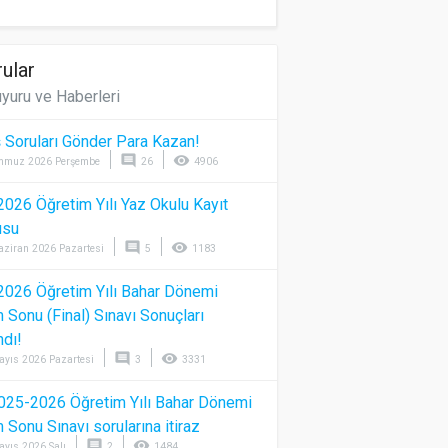
ular
yuru ve Haberleri
 Soruları Gönder Para Kazan!
comment
visibility
mmuz 2026 Perşembe
26
4906
026 Öğretim Yılı Yaz Okulu Kayıt
usu
comment
visibility
aziran 2026 Pazartesi
5
1183
026 Öğretim Yılı Bahar Dönemi
Sonu (Final) Sınavı Sonuçları
ndı!
comment
visibility
ayıs 2026 Pazartesi
3
3331
025-2026 Öğretim Yılı Bahar Dönemi
Sonu Sınavı sorularına itiraz
comment
visibility
ayıs 2026 Salı
2
1484