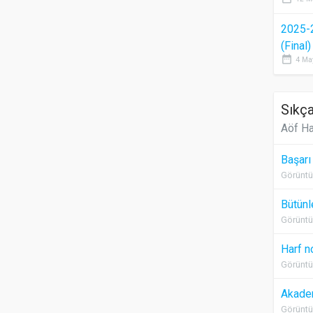
2025-
(Final
date_range
4 Ma
Sıkça
Aöf Ha
Başarı
Görüntü
Bütünl
Görüntü
Harf n
Görüntü
Akadem
Görüntü