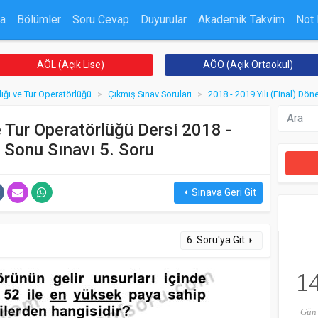
a
Bölümler
Soru Cevap
Duyurular
Akademik Takvim
Not
AÖL (Açık Lise)
AÖO (Açık Ortaokul)
ığı ve Tur Operatörlüğü
Çıkmış Sınav Soruları
2018 - 2019 Yılı (Final) Dö
 Tur Operatörlüğü Dersi 2018 -
 Sonu Sınavı 5. Soru
Sınava Geri Git
arrow_left
6. Soru'ya Git
arrow_right
1
Gün