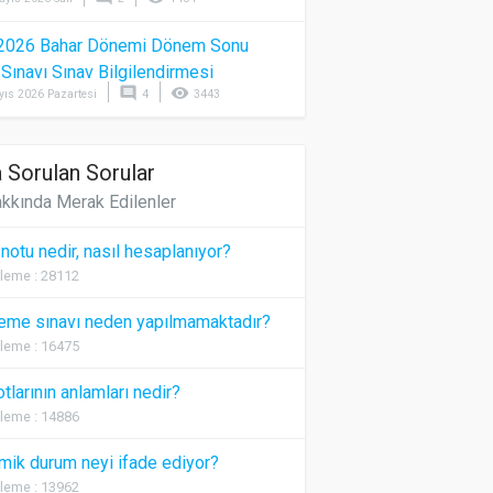
2026 Bahar Dönemi Dönem Sonu
) Sınavı Sınav Bilgilendirmesi
comment
visibility
yıs 2026 Pazartesi
4
3443
 Sorulan Sorular
kkında Merak Edilenler
 notu nedir, nasıl hesaplanıyor?
leme : 28112
eme sınavı neden yapılmamaktadır?
leme : 16475
otlarının anlamları nedir?
leme : 14886
ik durum neyi ifade ediyor?
leme : 13962