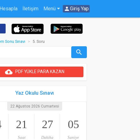
 Hesapla
İletişim
Menü
person
Giriş Yap
nem Sonu Sınavı
5. Soru
search
cloud_upload
PDF YÜKLE PARA KAZAN
Yaz Okulu Sınavı
22 Ağustos 2026 Cumartesi
4
21
27
05
Saat
Dakika
Saniye