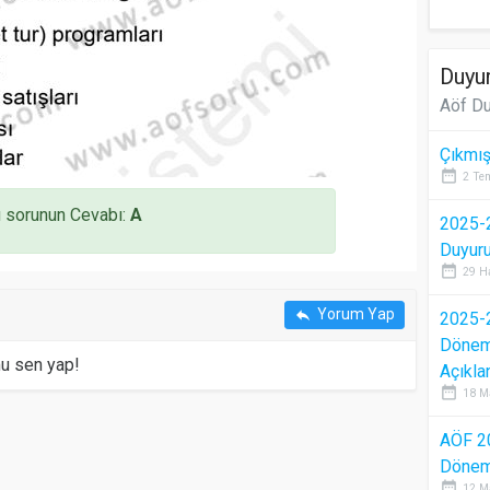
Duyur
Aöf Du
Çıkmış
date_range
2 Te
 sorunun Cevabı:
A
2025-2
Duyur
date_range
29 H
Yorum Yap
reply
2025-2
Dönem 
mu sen yap!
Açıkla
date_range
18 M
AÖF 2
Dönem 
date_range
12 M