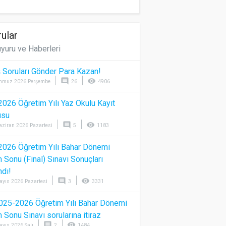
ular
yuru ve Haberleri
 Soruları Gönder Para Kazan!
comment
visibility
mmuz 2026 Perşembe
26
4906
026 Öğretim Yılı Yaz Okulu Kayıt
usu
comment
visibility
aziran 2026 Pazartesi
5
1183
026 Öğretim Yılı Bahar Dönemi
Sonu (Final) Sınavı Sonuçları
ndı!
comment
visibility
ayıs 2026 Pazartesi
3
3331
025-2026 Öğretim Yılı Bahar Dönemi
Sonu Sınavı sorularına itiraz
comment
visibility
ayıs 2026 Salı
2
1484