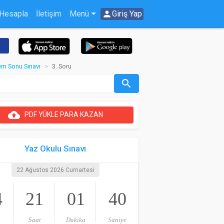
 Hesapla
İletişim
Menü
person
Giriş Yap
nem Sonu Sınavı
3. Soru
search
cloud_upload
PDF YÜKLE PARA KAZAN
Yaz Okulu Sınavı
22 Ağustos 2026 Cumartesi
4
21
01
40
Saat
Dakika
Saniye