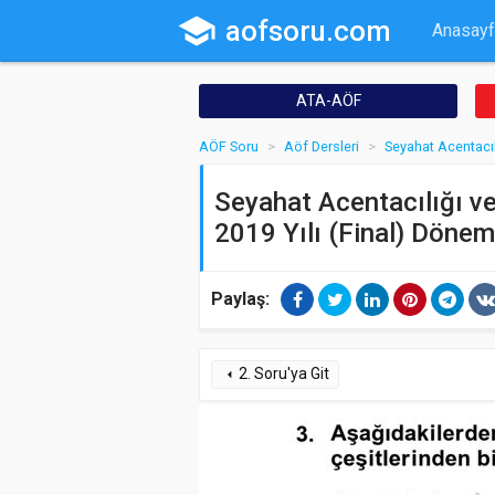
school
aofsoru.com
Anasayf
ATA-AÖF
AÖF Soru
Aöf Dersleri
Seyahat Acentacıl
Seyahat Acentacılığı ve
2019 Yılı (Final) Dönem
Paylaş:
2. Soru'ya Git
arrow_left