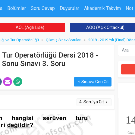
a
Bölümler
Soru Cevap
Duyurular
Akademik Takvim
Not
AÖL (Açık Lise)
AÖO (Açık Ortaokul)
ığı ve Tur Operatörlüğü
Çıkmış Sınav Soruları
2018 - 2019 Yılı (Final) Dö
 Tur Operatörlüğü Dersi 2018 -
 Sonu Sınavı 3. Soru
Sınava Geri Git
arrow_left
4. Soru'ya Git
arrow_right
1
Gün