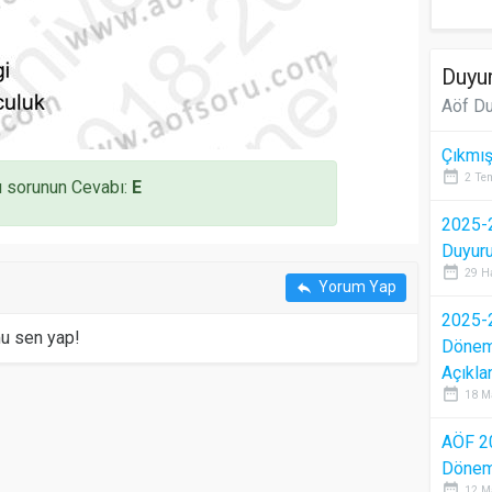
Duyur
Aöf Du
Çıkmış
date_range
2 Te
 sorunun Cevabı:
E
2025-2
Duyur
date_range
29 H
Yorum Yap
reply
2025-2
mu sen yap!
Dönem 
Açıkla
date_range
18 M
AÖF 2
Dönem 
date_range
12 M