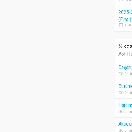
2025-
(Final
date_range
4 Ma
Sıkça
Aöf Ha
Başarı
Görüntü
Bütünl
Görüntü
Harf n
Görüntü
Akadem
Görüntü