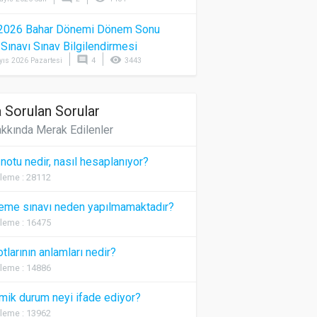
2026 Bahar Dönemi Dönem Sonu
) Sınavı Sınav Bilgilendirmesi
comment
visibility
yıs 2026 Pazartesi
4
3443
 Sorulan Sorular
kkında Merak Edilenler
 notu nedir, nasıl hesaplanıyor?
leme : 28112
eme sınavı neden yapılmamaktadır?
leme : 16475
otlarının anlamları nedir?
leme : 14886
ik durum neyi ifade ediyor?
leme : 13962