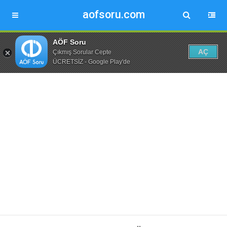
aofsoru.com
AÖF Soru
AÇ
Çıkmış Sorular Cepte
ÜCRETSİZ - Google Play'de