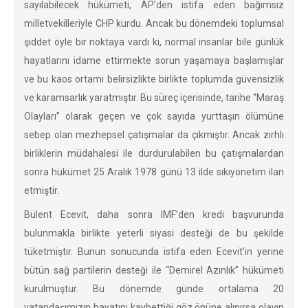
sayılabilecek hükümeti, AP’den istifa eden bağımsız
milletvekilleriyle CHP kurdu. Ancak bu dönemdeki toplumsal
şiddet öyle bir noktaya vardı ki, normal insanlar bile günlük
hayatlarını idame ettirmekte sorun yaşamaya başlamışlar
ve bu kaos ortamı belirsizlikte birlikte toplumda güvensizlik
ve karamsarlık yaratmıştır. Bu süreç içerisinde, tarihe “Maraş
Olayları” olarak geçen ve çok sayıda yurttaşın ölümüne
sebep olan mezhepsel çatışmalar da çıkmıştır. Ancak zırhlı
birliklerin müdahalesi ile durdurulabilen bu çatışmalardan
sonra hükümet 25 Aralık 1978 günü 13 ilde sıkıyönetim ilan
etmiştir.
Bülent Ecevit, daha sonra IMF’den kredi başvurunda
bulunmakla birlikte yeterli siyasi desteği de bu şekilde
tüketmiştir. Bunun sonucunda istifa eden Ecevit’in yerine
bütün sağ partilerin desteği ile “Demirel Azınlık” hükümeti
kurulmuştur. Bu dönemde günde ortalama 20
vatandaşımızın hayatını kaybettiği göz önüne alınırsa olayın