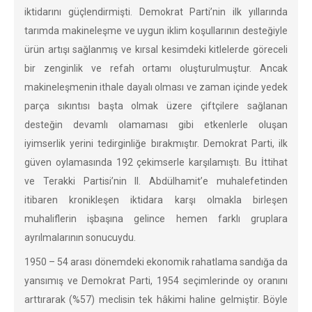
iktidarını güçlendirmişti. Demokrat Parti’nin ilk yıllarında
tarımda makineleşme ve uygun iklim koşullarının desteğiyle
ürün artışı sağlanmış ve kırsal kesimdeki kitlelerde göreceli
bir zenginlik ve refah ortamı oluşturulmuştur. Ancak
makineleşmenin ithale dayalı olması ve zaman içinde yedek
parça sıkıntısı başta olmak üzere çiftçilere sağlanan
desteğin devamlı olamaması gibi etkenlerle oluşan
iyimserlik yerini tedirginliğe bırakmıştır. Demokrat Parti, ilk
güven oylamasında 192 çekimserle karşılamıştı. Bu İttihat
ve Terakki Partisi’nin II. Abdülhamit’e muhalefetinden
itibaren kronikleşen iktidara karşı olmakla birleşen
muhaliflerin işbaşına gelince hemen farklı gruplara
ayrılmalarının sonucuydu.
1950 – 54 arası dönemdeki ekonomik rahatlama sandığa da
yansımış ve Demokrat Parti, 1954 seçimlerinde oy oranını
arttırarak (%57) meclisin tek hâkimi haline gelmiştir. Böyle