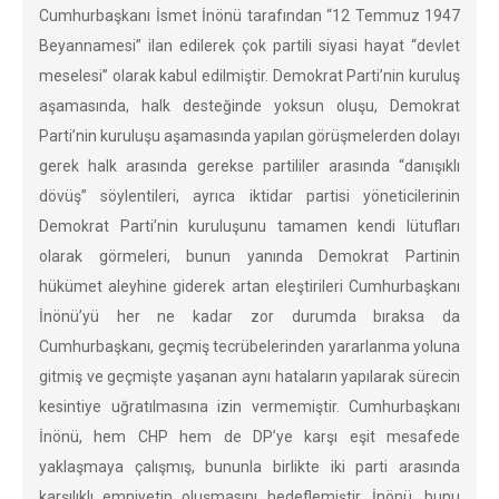
Cumhurbaşkanı İsmet İnönü tarafından “12 Temmuz 1947
Beyannamesi” ilan edilerek çok partili siyasi hayat “devlet
meselesi” olarak kabul edilmiştir. Demokrat Parti’nin kuruluş
aşamasında, halk desteğinde yoksun oluşu, Demokrat
Parti’nin kuruluşu aşamasında yapılan görüşmelerden dolayı
gerek halk arasında gerekse partililer arasında “danışıklı
dövüş” söylentileri, ayrıca iktidar partisi yöneticilerinin
Demokrat Parti’nin kuruluşunu tamamen kendi lütufları
olarak görmeleri, bunun yanında Demokrat Partinin
hükümet aleyhine giderek artan eleştirileri Cumhurbaşkanı
İnönü’yü her ne kadar zor durumda bıraksa da
Cumhurbaşkanı, geçmiş tecrübelerinden yararlanma yoluna
gitmiş ve geçmişte yaşanan aynı hataların yapılarak sürecin
kesintiye uğratılmasına izin vermemiştir. Cumhurbaşkanı
İnönü, hem CHP hem de DP’ye karşı eşit mesafede
yaklaşmaya çalışmış, bununla birlikte iki parti arasında
karşılıklı emniyetin oluşmasını hedeflemiştir. İnönü, bunu