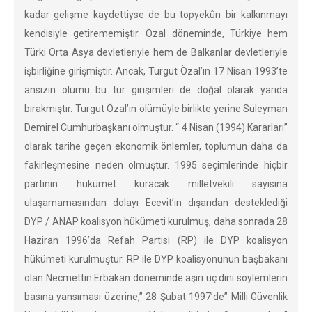
kadar gelişme kaydettiyse de bu topyekûn bir kalkınmayı
kendisiyle getirememiştir. Özal döneminde, Türkiye hem
Türki Orta Asya devletleriyle hem de Balkanlar devletleriyle
işbirliğine girişmiştir. Ancak, Turgut Özal’ın 17 Nisan 1993’te
ansızın ölümü bu tür girişimleri de doğal olarak yarıda
bırakmıştır. Turgut Özal’ın ölümüyle birlikte yerine Süleyman
Demirel Cumhurbaşkanı olmuştur. “ 4 Nisan (1994) Kararları”
olarak tarihe geçen ekonomik önlemler, toplumun daha da
fakirleşmesine neden olmuştur. 1995 seçimlerinde hiçbir
partinin hükümet kuracak milletvekili sayısına
ulaşamamasından dolayı Ecevit’in dışarıdan desteklediği
DYP / ANAP koalisyon hükümeti kurulmuş, daha sonrada 28
Haziran 1996’da Refah Partisi (RP) ile DYP koalisyon
hükümeti kurulmuştur. RP ile DYP koalisyonunun başbakanı
olan Necmettin Erbakan döneminde aşırı uç dini söylemlerin
basına yansıması üzerine,” 28 Şubat 1997’de” Milli Güvenlik