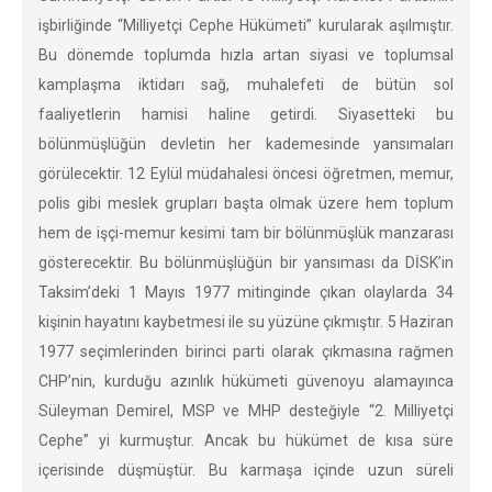
işbirliğinde “Milliyetçi Cephe Hükümeti” kurularak aşılmıştır.
Bu dönemde toplumda hızla artan siyasi ve toplumsal
kamplaşma iktidarı sağ, muhalefeti de bütün sol
faaliyetlerin hamisi haline getirdi. Siyasetteki bu
bölünmüşlüğün devletin her kademesinde yansımaları
görülecektir. 12 Eylül müdahalesi öncesi öğretmen, memur,
polis gibi meslek grupları başta olmak üzere hem toplum
hem de işçi-memur kesimi tam bir bölünmüşlük manzarası
gösterecektir. Bu bölünmüşlüğün bir yansıması da DİSK’in
Taksim’deki 1 Mayıs 1977 mitinginde çıkan olaylarda 34
kişinin hayatını kaybetmesi ile su yüzüne çıkmıştır. 5 Haziran
1977 seçimlerinden birinci parti olarak çıkmasına rağmen
CHP’nin, kurduğu azınlık hükümeti güvenoyu alamayınca
Süleyman Demirel, MSP ve MHP desteğiyle “2. Milliyetçi
Cephe” yi kurmuştur. Ancak bu hükümet de kısa süre
içerisinde düşmüştür. Bu karmaşa içinde uzun süreli