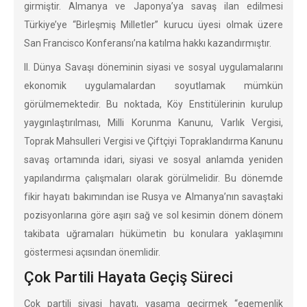
girmiştir. Almanya ve Japonya’ya savaş ilan edilmesi
Türkiye’ye “Birleşmiş Milletler” kurucu üyesi olmak üzere
San Francisco Konferansı’na katılma hakkı kazandırmıştır.
II. Dünya Savaşı döneminin siyasi ve sosyal uygulamalarını
ekonomik uygulamalardan soyutlamak mümkün
görülmemektedir. Bu noktada, Köy Enstitülerinin kurulup
yaygınlaştırılması, Milli Korunma Kanunu, Varlık Vergisi,
Toprak Mahsulleri Vergisi ve Çiftçiyi Topraklandırma Kanunu
savaş ortamında idari, siyasi ve sosyal anlamda yeniden
yapılandırma çalışmaları olarak görülmelidir. Bu dönemde
fikir hayatı bakımından ise Rusya ve Almanya’nın savaştaki
pozisyonlarına göre aşırı sağ ve sol kesimin dönem dönem
takibata uğramaları hükümetin bu konulara yaklaşımını
göstermesi açısından önemlidir.
Çok Partili Hayata Geçiş Süreci
Çok partili siyasi hayatı, yaşama geçirmek “egemenlik