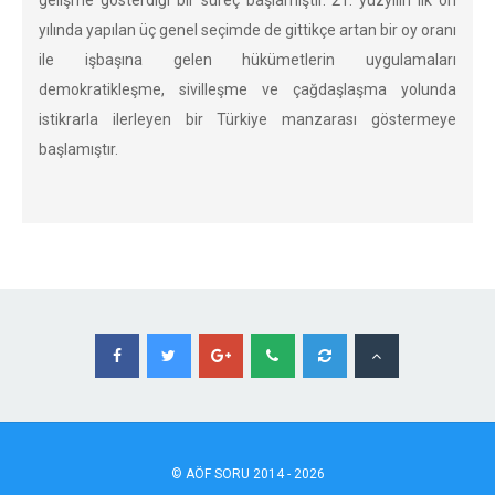
gelişme gösterdiği bir süreç başlamıştır. 21. yüzyılın ilk on
yılında yapılan üç genel seçimde de gittikçe artan bir oy oranı
ile işbaşına gelen hükümetlerin uygulamaları
demokratikleşme, sivilleşme ve çağdaşlaşma yolunda
istikrarla ilerleyen bir Türkiye manzarası göstermeye
başlamıştır.
©
AÖF
SORU 2014 - 2026