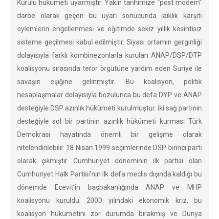
Kurulu hükümeti uyarmıştır. Yakın tarihimize “post modern”
darbe olarak geçen bu uyarı sonucunda laiklik karşıtı
eylemlerin engellenmesi ve eğitimde sekiz yıllık kesintisiz
sisteme geçilmesi kabul edilmiştir. Siyasi ortamın gerginliği
dolayısıyla farklı kombinezonlarla kurulan ANAP/DSP/DTP
koalisyonu sırasında terör örgütüne yardım eden Suriye ile
savaşın eşiğine gelinmiştir. Bu koalisyon, politik
hesaplaşmalar dolayısıyla bozulunca bu defa DYP ve ANAP
desteğiyle DSP azınlık hükümeti kurulmuştur. İki sağ partinin
desteğiyle sol bir partinin azınlık hükümeti kurması Türk
Demokrasi hayatında önemli bir gelişme olarak
nitelendirilebilir. 18 Nisan 1999 seçimlerinde DSP birinci parti
olarak çıkmıştır. Cumhuriyet döneminin ilk partisi olan
Cumhuriyet Halk Partisi’nin ilk defa meclis dışında kaldığı bu
dönemde Ecevit’in başbakanlığında ANAP ve MHP
koalisyonu kuruldu. 2000 yılındaki ekonomik kriz, bu
koalisyon hükümetini zor durumda bırakmış ve Dünya