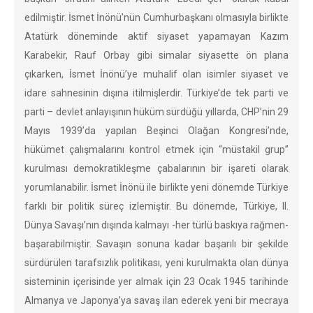
edilmiştir. İsmet İnönü’nün Cumhurbaşkanı olmasıyla birlikte
Atatürk döneminde aktif siyaset yapamayan Kazım
Karabekir, Rauf Orbay gibi simalar siyasette ön plana
çıkarken, İsmet İnönü’ye muhalif olan isimler siyaset ve
idare sahnesinin dışına itilmişlerdir. Türkiye’de tek parti ve
parti – devlet anlayışının hüküm sürdüğü yıllarda, CHP’nin 29
Mayıs 1939’da yapılan Beşinci Olağan Kongresi’nde,
hükümet çalışmalarını kontrol etmek için “müstakil grup”
kurulması demokratikleşme çabalarının bir işareti olarak
yorumlanabilir. İsmet İnönü ile birlikte yeni dönemde Türkiye
farklı bir politik süreç izlemiştir. Bu dönemde, Türkiye, II.
Dünya Savaşı’nın dışında kalmayı -her türlü baskıya rağmen-
başarabilmiştir. Savaşın sonuna kadar başarılı bir şekilde
sürdürülen tarafsızlık politikası, yeni kurulmakta olan dünya
sisteminin içerisinde yer almak için 23 Ocak 1945 tarihinde
Almanya ve Japonya’ya savaş ilan ederek yeni bir mecraya