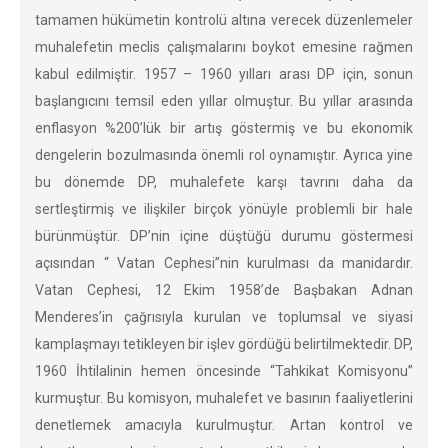
tamamen hükümetin kontrolü altına verecek düzenlemeler
muhalefetin meclis çalışmalarını boykot emesine rağmen
kabul edilmiştir. 1957 – 1960 yılları arası DP için, sonun
başlangıcını temsil eden yıllar olmuştur. Bu yıllar arasında
enflasyon %200’lük bir artış göstermiş ve bu ekonomik
dengelerin bozulmasında önemli rol oynamıştır. Ayrıca yine
bu dönemde DP, muhalefete karşı tavrını daha da
sertleştirmiş ve ilişkiler birçok yönüyle problemli bir hale
bürünmüştür. DP’nin içine düştüğü durumu göstermesi
açısından “ Vatan Cephesi”nin kurulması da manidardır.
Vatan Cephesi, 12 Ekim 1958’de Başbakan Adnan
Menderes’in çağrısıyla kurulan ve toplumsal ve siyasi
kamplaşmayı tetikleyen bir işlev gördüğü belirtilmektedir. DP,
1960 İhtilalinin hemen öncesinde “Tahkikat Komisyonu”
kurmuştur. Bu komisyon, muhalefet ve basının faaliyetlerini
denetlemek amacıyla kurulmuştur. Artan kontrol ve