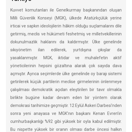
Kuvvet komutanları ile Genelkurmay başkanından oluşan
Milli Güvenlik Konseyi (MGK), ülkede Atatürkçülük yerine
irticai ve sapkın ideolojilerin hâkim olduğu suçlamalarını dile
getirmiş, meclis ve hükümeti feshetmiş ve milletvekillerinin
dokunulmazlık haklarını da kaldırmıştır. Ülke genelinde
sıkıyönetim ilan edilerek, yurtdışına çıkışlar da
yasaklanmıştır. MGK, iktidar ve muhalefetin aktif
yöneticilerinin hepsini gözaltına alarak çok sayıda dava
açmıştır. Ayrıca seçimlerde ülke genelinde oy barajı sistemi
getirilerek küçük partilerin meclise girmelerinin önlenmeye
çalışılması demokratik açıdan eleştirilen bir tavır olmakla
birlikte bugüne kadar devam eden bir yöntem olarak
demokrasi tarihimize geçmiştir. 12 Eylül Askeri Darbesi’nden
sonra yeni anayasa ve MGK’nın başkanı Kenan Evren’in
cumhurbaşkanlığı %92 gibi yüksek bir oyla kabul edilmiştir.
Bu nispette yüksek bir oranın olması darbe öncesi halkın