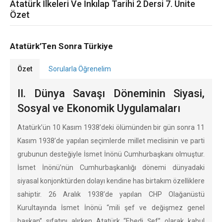
Atatürk İlkeleri Ve İnkılap Tarihi 2 Dersi 7. Ünite
Özet
Atatürk’Ten Sonra Türkiye
Özet
Sorularla Öğrenelim
II. Dünya Savaşı Döneminin Siyasi,
Sosyal ve Ekonomik Uygulamaları
Atatürk’ün 10 Kasım 1938’deki ölümünden bir gün sonra 11
Kasım 1938’de yapılan seçimlerde millet meclisinin ve parti
grubunun desteğiyle İsmet İnönü Cumhurbaşkanı olmuştur.
İsmet İnönü’nün Cumhurbaşkanlığı dönemi dünyadaki
siyasal konjonktürden dolayı kendine has birtakım özelliklere
sahiptir. 26 Aralık 1938’de yapılan CHP Olağanüstü
Kurultayında İsmet İnönü “mili şef ve değişmez genel
başkan” sıfatını alırken Atatürk “Ebedi Şef” olarak kabul