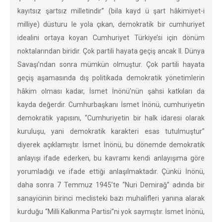
kayıtsız şartsız milletindir” (bila kayd ü şart hâkimiyet-i
milliye) düsturu le yola çıkan, demokratik bir cumhuriyet
idealini ortaya koyan Cumhuriyet Türkiye’si için dönüm
noktalarından biridir. Çok partili hayata geçiş ancak II. Dünya
Savaşı’ndan sonra mümkün olmuştur. Çok partili hayata
geçiş aşamasında dış politikada demokratik yönetimlerin
hâkim olması kadar, İsmet İnönü’nün şahsi katkıları da
kayda değerdir. Cumhurbaşkanı İsmet İnönü, cumhuriyetin
demokratik yapısını, “Cumhuriyetin bir halk idaresi olarak
kuruluşu, yani demokratik karakteri esas tutulmuştur”
diyerek açıklamıştır. İsmet İnönü, bu dönemde demokratik
anlayışı ifade ederken, bu kavramı kendi anlayışıma göre
yorumladığı ve ifade ettiği anlaşılmaktadır. Çünkü İnönü,
daha sonra 7 Temmuz 1945’te “Nuri Demirağ” adında bir
sanayicinin birinci meclisteki bazı muhalifleri yanına alarak
kurduğu “Milli Kalkınma Partisi”ni yok saymıştır. İsmet İnönü,