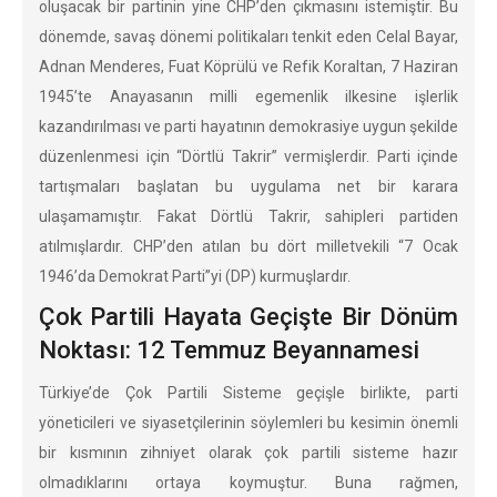
oluşacak bir partinin yine CHP’den çıkmasını istemiştir. Bu
dönemde, savaş dönemi politikaları tenkit eden Celal Bayar,
Adnan Menderes, Fuat Köprülü ve Refik Koraltan, 7 Haziran
1945’te Anayasanın milli egemenlik ilkesine işlerlik
kazandırılması ve parti hayatının demokrasiye uygun şekilde
düzenlenmesi için “Dörtlü Takrir” vermişlerdir. Parti içinde
tartışmaları başlatan bu uygulama net bir karara
ulaşamamıştır. Fakat Dörtlü Takrir, sahipleri partiden
atılmışlardır. CHP’den atılan bu dört milletvekili “7 Ocak
1946’da Demokrat Parti”yi (DP) kurmuşlardır.
Çok Partili Hayata Geçişte Bir Dönüm
Noktası: 12 Temmuz Beyannamesi
Türkiye’de Çok Partili Sisteme geçişle birlikte, parti
yöneticileri ve siyasetçilerinin söylemleri bu kesimin önemli
bir kısmının zihniyet olarak çok partili sisteme hazır
olmadıklarını ortaya koymuştur. Buna rağmen,