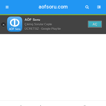
aofsoru.com
AÖF Soru
AÇ
Çıkmış Sorular Cepte
ÜCRETSİZ - Google Play'de