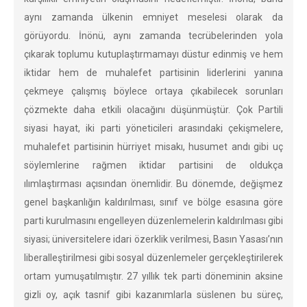
aynı zamanda ülkenin emniyet meselesi olarak da
görüyordu. İnönü, aynı zamanda tecrübelerinden yola
çıkarak toplumu kutuplaştırmamayı düstur edinmiş ve hem
iktidar hem de muhalefet partisinin liderlerini yanına
çekmeye çalışmış böylece ortaya çıkabilecek sorunları
çözmekte daha etkili olacağını düşünmüştür. Çok Partili
siyasi hayat, iki parti yöneticileri arasındaki çekişmelere,
muhalefet partisinin hürriyet misakı, husumet andı gibi uç
söylemlerine rağmen iktidar partisini de oldukça
ılımlaştırması açısından önemlidir. Bu dönemde, değişmez
genel başkanlığın kaldırılması, sınıf ve bölge esasına göre
parti kurulmasını engelleyen düzenlemelerin kaldırılması gibi
siyasi; üniversitelere idari özerklik verilmesi, Basın Yasası’nın
liberalleştirilmesi gibi sosyal düzenlemeler gerçekleştirilerek
ortam yumuşatılmıştır. 27 yıllık tek parti döneminin aksine
gizli oy, açık tasnif gibi kazanımlarla süslenen bu süreç,