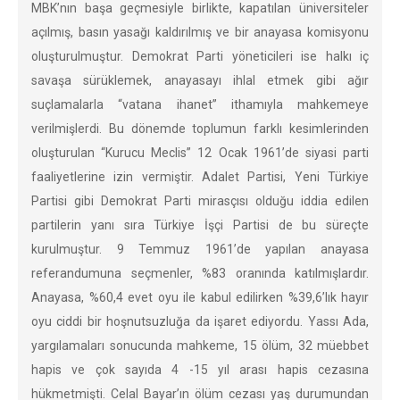
MBK’nın başa geçmesiyle birlikte, kapatılan üniversiteler
açılmış, basın yasağı kaldırılmış ve bir anayasa komisyonu
oluşturulmuştur. Demokrat Parti yöneticileri ise halkı iç
savaşa sürüklemek, anayasayı ihlal etmek gibi ağır
suçlamalarla “vatana ihanet” ithamıyla mahkemeye
verilmişlerdi. Bu dönemde toplumun farklı kesimlerinden
oluşturulan “Kurucu Meclis” 12 Ocak 1961’de siyasi parti
faaliyetlerine izin vermiştir. Adalet Partisi, Yeni Türkiye
Partisi gibi Demokrat Parti mirasçısı olduğu iddia edilen
partilerin yanı sıra Türkiye İşçi Partisi de bu süreçte
kurulmuştur. 9 Temmuz 1961’de yapılan anayasa
referandumuna seçmenler, %83 oranında katılmışlardır.
Anayasa, %60,4 evet oyu ile kabul edilirken %39,6’lık hayır
oyu ciddi bir hoşnutsuzluğa da işaret ediyordu. Yassı Ada,
yargılamaları sonucunda mahkeme, 15 ölüm, 32 müebbet
hapis ve çok sayıda 4 -15 yıl arası hapis cezasına
hükmetmişti. Celal Bayar’ın ölüm cezası yaş durumundan