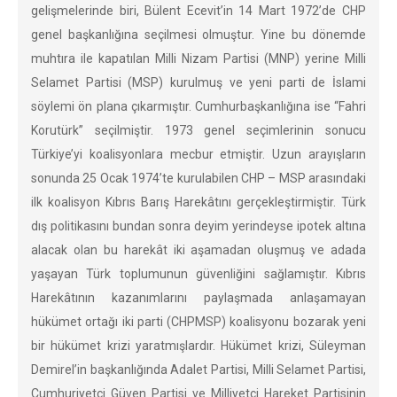
gelişmelerinde biri, Bülent Ecevit’in 14 Mart 1972’de CHP
genel başkanlığına seçilmesi olmuştur. Yine bu dönemde
muhtıra ile kapatılan Milli Nizam Partisi (MNP) yerine Milli
Selamet Partisi (MSP) kurulmuş ve yeni parti de İslami
söylemi ön plana çıkarmıştır. Cumhurbaşkanlığına ise “Fahri
Korutürk” seçilmiştir. 1973 genel seçimlerinin sonucu
Türkiye’yi koalisyonlara mecbur etmiştir. Uzun arayışların
sonunda 25 Ocak 1974’te kurulabilen CHP – MSP arasındaki
ilk koalisyon Kıbrıs Barış Harekâtını gerçekleştirmiştir. Türk
dış politikasını bundan sonra deyim yerindeyse ipotek altına
alacak olan bu harekât iki aşamadan oluşmuş ve adada
yaşayan Türk toplumunun güvenliğini sağlamıştır. Kıbrıs
Harekâtının kazanımlarını paylaşmada anlaşamayan
hükümet ortağı iki parti (CHPMSP) koalisyonu bozarak yeni
bir hükümet krizi yaratmışlardır. Hükümet krizi, Süleyman
Demirel’in başkanlığında Adalet Partisi, Milli Selamet Partisi,
Cumhuriyetçi Güven Partisi ve Milliyetçi Hareket Partisinin