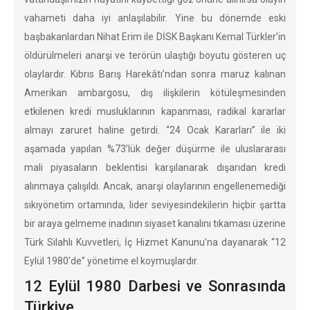
vahameti daha iyi anlaşılabilir. Yine bu dönemde eski
başbakanlardan Nihat Erim ile DİSK Başkanı Kemal Türkler’in
öldürülmeleri anarşi ve terörün ulaştığı boyutu gösteren uç
olaylardır. Kıbrıs Barış Harekâtı’ndan sonra maruz kalınan
Amerikan ambargosu, dış ilişkilerin kötüleşmesinden
etkilenen kredi musluklarının kapanması, radikal kararlar
almayı zaruret haline getirdi. “24 Ocak Kararları” ile iki
aşamada yapılan %73’lük değer düşürme ile uluslararası
mali piyasaların beklentisi karşılanarak dışarıdan kredi
alınmaya çalışıldı. Ancak, anarşi olaylarının engellenemediği
sıkıyönetim ortamında, lider seviyesindekilerin hiçbir şartta
bir araya gelmeme inadının siyaset kanalını tıkaması üzerine
Türk Silahlı Kuvvetleri, İç Hizmet Kanunu’na dayanarak “12
Eylül 1980’de” yönetime el koymuşlardır.
12 Eylül 1980 Darbesi ve Sonrasında
Türkiye