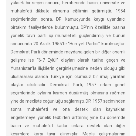
yüksek bir seçim sonucu, beraberinde basın, üniversite ve
muhalefeti dikkate almama eğilimini getirmiştir. 1954
seçimlerinden sonra, DP kamuoyunda kaygı uyandırıcı
birtakım faaliyetlerde bulunmuştu. DP’nin özellikle basına
yönelik tavrı parti içi muhalefeti güçlendirmiş ve bunun
sonucunda 20 Aralık 1955’te “Hürriyet Partisi” kurulmuştur.
Demokrat Parti döneminde meydana gelen bir diğer önemli
gelişme ise “6-7 Eylül” olayları olarak tarihe geçen ve
Yunanistan’la ilişkilerin gerginleşmesine neden olduğu gibi
uluslararası alanda Türkiye için olumsuz bir imaj yaratan
olaylar silsilesidir. Demokrat Parti, 1957 erken genel
seçimlerinde oylarını kısmen düşürmüş olmasına rağmen
yine de mecliste çoğunluğu sağlamıştı. DP, 1957 seçiminden
sonra muhalefeti ve ona destek olan kaynakları
engellemeye yönelik tedbirleri arttırmış yine bu dönemde
basın ve muhalefet kadar onlara destek olan diğer
kesimlere karşı tavır alınmıştır. Meclis çalışmalarının