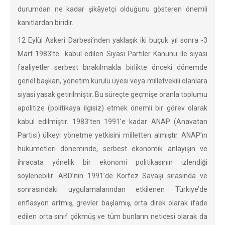
durumdan ne kadar şikâyetçi olduğunu gösteren önemli
kanıtlardan biridir.
12 Eylül Askeri Darbesi’nden yaklaşık iki buçuk yıl sonra -3
Mart 1983’te- kabul edilen Siyasi Partiler Kanunu ile siyasi
faaliyetler serbest bırakılmakla birlikte önceki dönemde
genel başkan, yönetim kurulu üyesi veya milletvekili olanlara
siyasi yasak getirilmiştir. Bu süreçte geçmişe oranla toplumu
apolitize (politikaya ilgisiz) etmek önemli bir görev olarak
kabul edilmiştir. 1983’ten 1991’e kadar ANAP (Anavatan
Partisi) ülkeyi yönetme yetkisini milletten almıştır. ANAP’ın
hükümetleri döneminde, serbest ekonomik anlayışın ve
ihracata yönelik bir ekonomi politikasının izlendiği
söylenebilir. ABD’nin 1991’de Körfez Savaşı sırasında ve
sonrasındaki uygulamalarından etkilenen Türkiye’de
enflasyon artmış, grevler başlamış, orta direk olarak ifade
edilen orta sınıf çökmüş ve tüm bunların neticesi olarak da