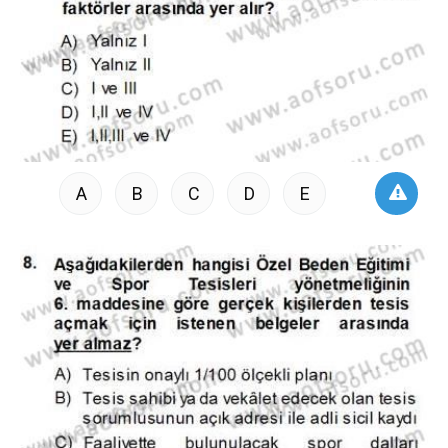
A
B
C
D
E