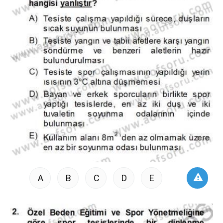
A
B
C
D
E