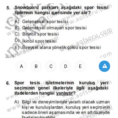
A
B
C
D
E