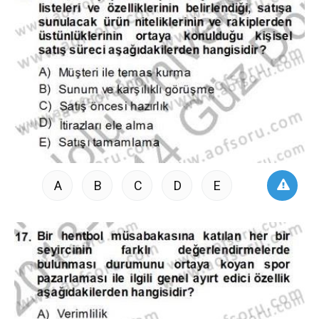
A
B
C
D
E