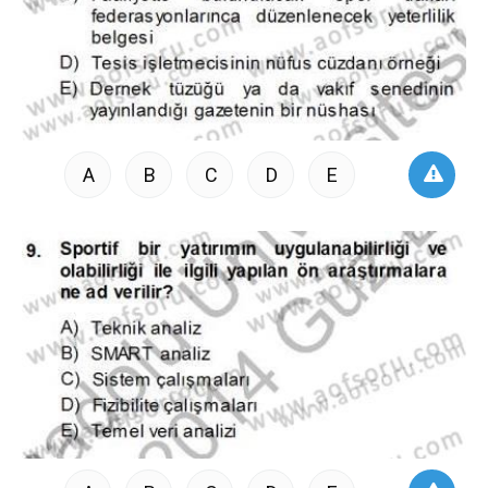
A
B
C
D
E