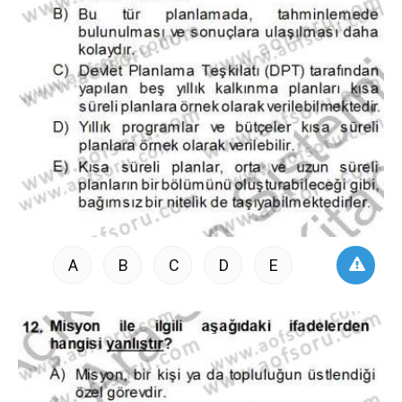
A
B
C
D
E