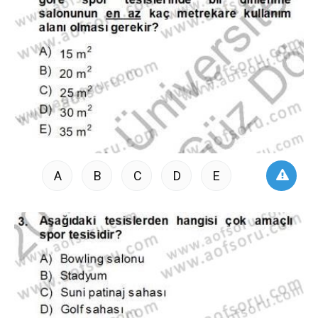
A
B
C
D
E