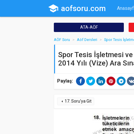
school
aofsoru.com
Anasayf
ATA-AÖF
AÖF Soru
Aöf Dersleri
Spor Tesis İşletm
Spor Tesis İşletmesi ve
2014 Yılı (Vize) Ara Sın
Paylaş:
17. Soru'ya Git
arrow_left