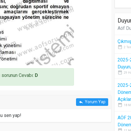
Duyur
Aöf Du
Çıkmış
date_range
2 Te
2025-2
Duyur
date_range
29 H
 sorunun Cevabı:
D
2025-2
Dönem 
Açıkla
Yorum Yap
reply
date_range
18 M
mu sen yap!
AÖF 2
Dönem 
date_range
12 M