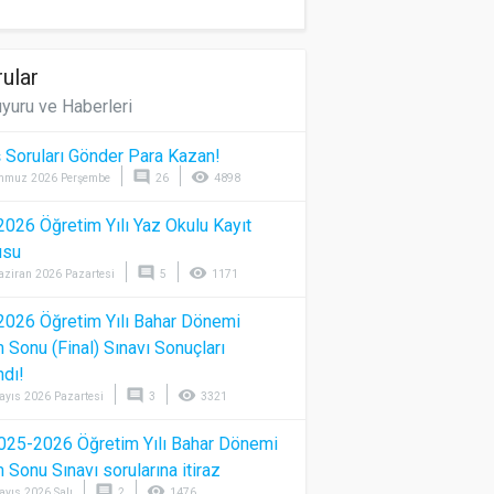
ular
yuru ve Haberleri
 Soruları Gönder Para Kazan!
comment
visibility
mmuz 2026 Perşembe
26
4898
026 Öğretim Yılı Yaz Okulu Kayıt
usu
comment
visibility
aziran 2026 Pazartesi
5
1171
026 Öğretim Yılı Bahar Dönemi
Sonu (Final) Sınavı Sonuçları
ndı!
comment
visibility
ayıs 2026 Pazartesi
3
3321
025-2026 Öğretim Yılı Bahar Dönemi
Sonu Sınavı sorularına itiraz
comment
visibility
ayıs 2026 Salı
2
1476