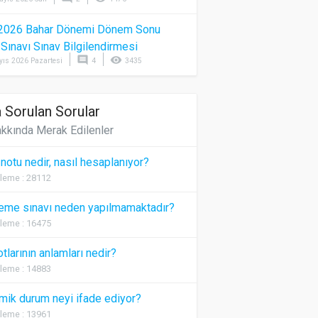
2026 Bahar Dönemi Dönem Sonu
) Sınavı Sınav Bilgilendirmesi
comment
visibility
yıs 2026 Pazartesi
4
3435
 Sorulan Sorular
kkında Merak Edilenler
 notu nedir, nasıl hesaplanıyor?
leme : 28112
eme sınavı neden yapılmamaktadır?
leme : 16475
otlarının anlamları nedir?
leme : 14883
ik durum neyi ifade ediyor?
leme : 13961