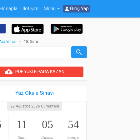
 Hesapla
İletişim
Menü
person
Giriş Yap
Ara Sınavı
18. Soru
search
cloud_upload
PDF YÜKLE PARA KAZAN
Yaz Okulu Sınavı
22 Ağustos 2026 Cumartesi
5
11
05
54
Saat
Dakika
Saniye