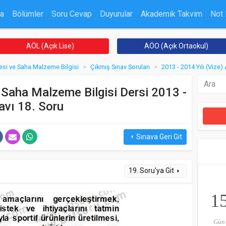
a
Bölümler
Soru Cevap
Duyurular
Akademik Takvim
Not
AÖL (Açık Lise)
AÖO (Açık Ortaokul)
esi ve Saha Malzeme Bilgisi
Çıkmış Sınav Soruları
2013 - 2014 Yılı (Vize) 
 Saha Malzeme Bilgisi Dersi 2013 -
avı 18. Soru
Sınava Geri Git
arrow_left
19. Soru'ya Git
arrow_right
1
Gün