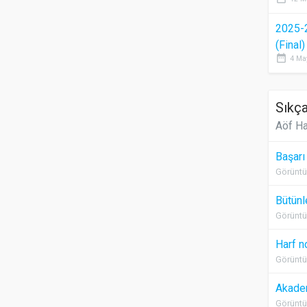
2025-
(Final
date_range
4 Ma
Sıkça
Aöf Ha
Başarı
Görüntü
Bütünl
Görüntü
Harf n
Görüntü
Akadem
Görüntü