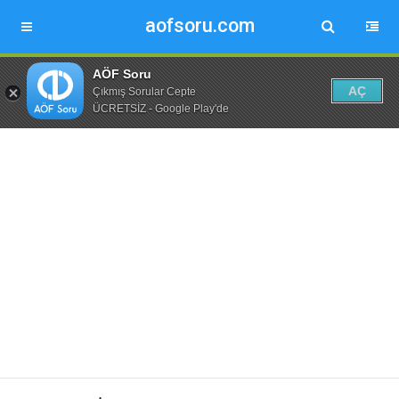
aofsoru.com
AÖF Soru
AÇ
Çıkmış Sorular Cepte
ÜCRETSİZ - Google Play'de