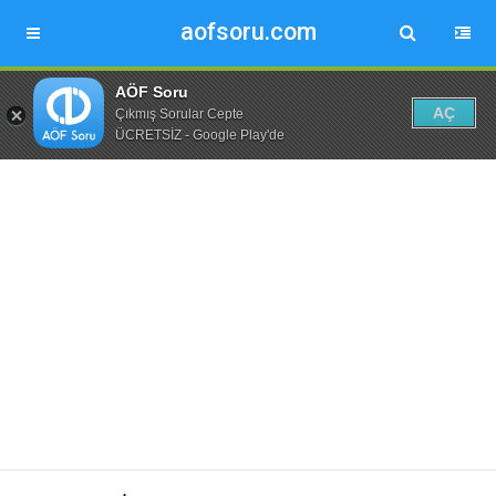
aofsoru.com
AÖF Soru
AÇ
Çıkmış Sorular Cepte
ÜCRETSİZ - Google Play'de