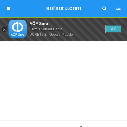
aofsoru.com
AÖF Soru
AÇ
Çıkmış Sorular Cepte
ÜCRETSİZ - Google Play'de