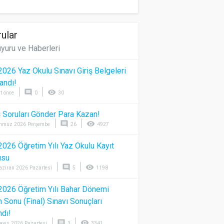
ular
yuru ve Haberleri
026 Yaz Okulu Sınavı Giriş Belgeleri
andı!
comment
visibility
t önce
0
30
 Soruları Gönder Para Kazan!
comment
visibility
mmuz 2026 Perşembe
26
4927
026 Öğretim Yılı Yaz Okulu Kayıt
usu
comment
visibility
aziran 2026 Pazartesi
5
1198
026 Öğretim Yılı Bahar Dönemi
Sonu (Final) Sınavı Sonuçları
ndı!
comment
visibility
ayıs 2026 Pazartesi
3
3341