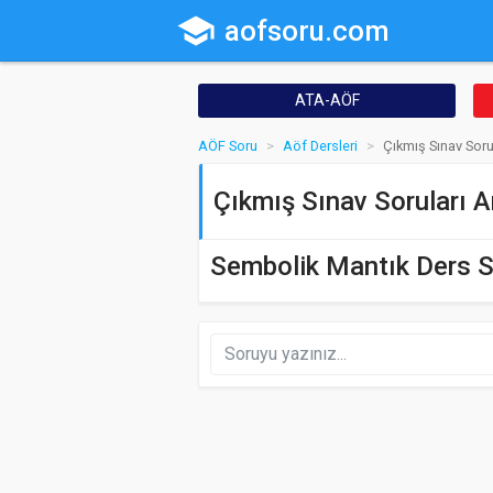
school
aofsoru.com
ATA-AÖF
AÖF Soru
Aöf Dersleri
Çıkmış Sınav Soru
Çıkmış Sınav Soruları A
Sembolik Mantık Ders S