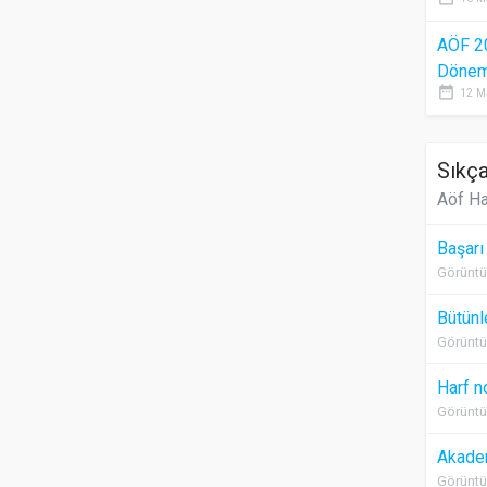
AÖF 2
Dönem 
date_range
12 M
Sıkça
Aöf Ha
Başarı
Görüntü
Bütünl
Görüntü
Harf n
Görüntü
Akadem
Görüntü