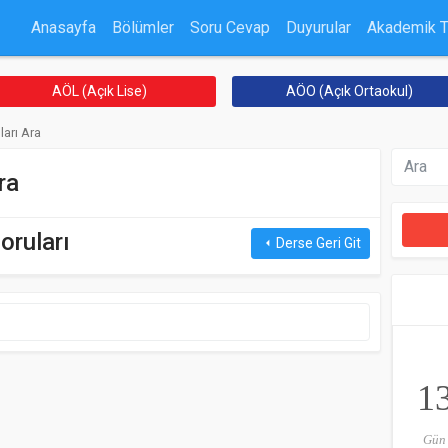
Anasayfa
Bölümler
Soru Cevap
Duyurular
Akademik 
AÖL (Açık Lise)
AÖO (Açık Ortaokul)
ları Ara
ra
oruları
Derse Geri Git
arrow_left
1
Gün