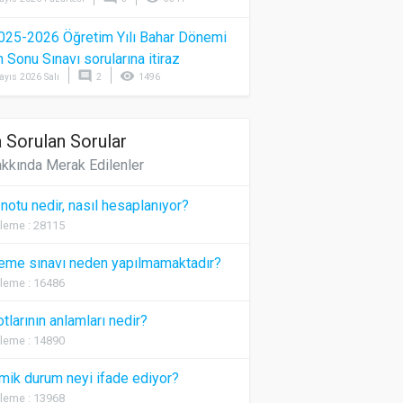
025-2026 Öğretim Yılı Bahar Dönemi
Sonu Sınavı sorularına itiraz
comment
visibility
ayıs 2026 Salı
2
1496
 Sorulan Sorular
kkında Merak Edilenler
 notu nedir, nasıl hesaplanıyor?
leme : 28115
eme sınavı neden yapılmamaktadır?
leme : 16486
otlarının anlamları nedir?
leme : 14890
ik durum neyi ifade ediyor?
leme : 13968