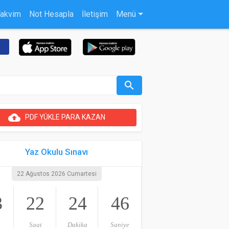
Takvim
Not Hesapla
İletişim
Menü
search
cloud_upload
PDF YÜKLE PARA KAZAN
Yaz Okulu Sınavı
22 Ağustos 2026 Cumartesi
3
22
24
46
Saat
Dakika
Saniye