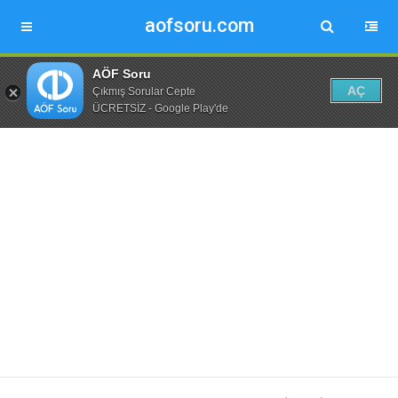
aofsoru.com
AÖF Soru
AÇ
Çıkmış Sorular Cepte
ÜCRETSİZ - Google Play'de