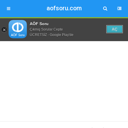
aofsoru.com
AÖF Soru
AÇ
Çıkmış Sorular Cepte
ÜCRETSİZ - Google Play'de