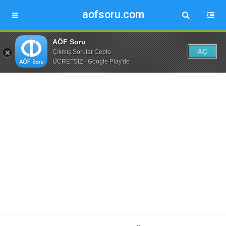
aofsoru.com
AÖF Soru
AÇ
Çıkmış Sorular Cepte
ÜCRETSİZ - Google Play'de