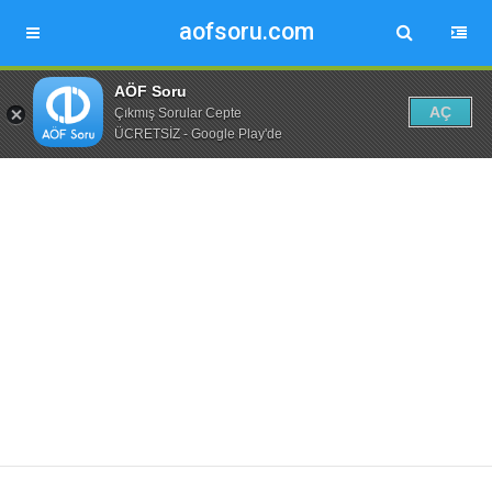
aofsoru.com
AÖF Soru
AÇ
Çıkmış Sorular Cepte
ÜCRETSİZ - Google Play'de