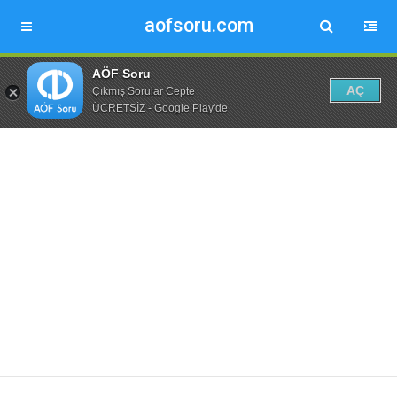
aofsoru.com
AÖF Soru
AÇ
Çıkmış Sorular Cepte
ÜCRETSİZ - Google Play'de