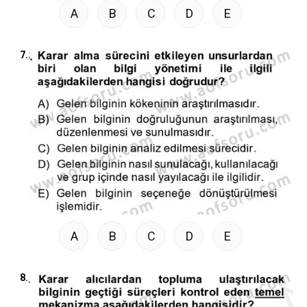
A
B
C
D
E
7.
A
B
C
D
E
8.