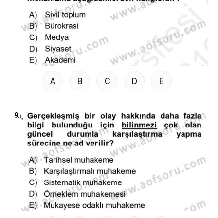
A
B
C
D
E
9.