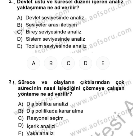
2.
A
B
C
D
E
3.