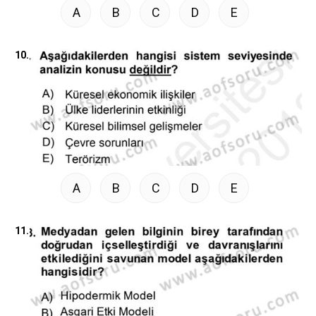
A
B
C
D
E
10.
A
B
C
D
E
11.