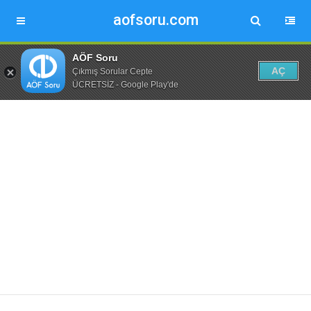
aofsoru.com
AÖF Soru
AÇ
Çıkmış Sorular Cepte
ÜCRETSİZ - Google Play'de