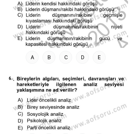
A
B
C
D
E
6.