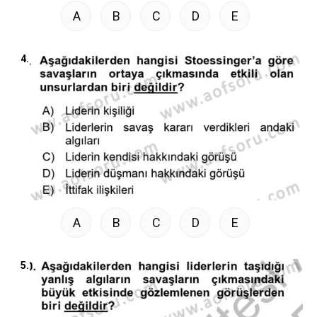
A
B
C
D
E
4.
A
B
C
D
E
5.