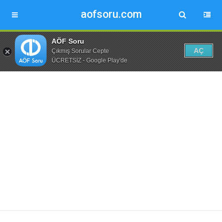
aofsoru.com
AÖF Soru
AÇ
Çıkmış Sorular Cepte
ÜCRETSİZ - Google Play'de