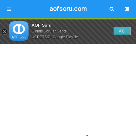
aofsoru.com
AÖF Soru
AÇ
Çıkmış Sorular Cepte
ÜCRETSİZ - Google Play'de