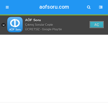
aofsoru.com
AÖF Soru
AÇ
Çıkmış Sorular Cepte
ÜCRETSİZ - Google Play'de