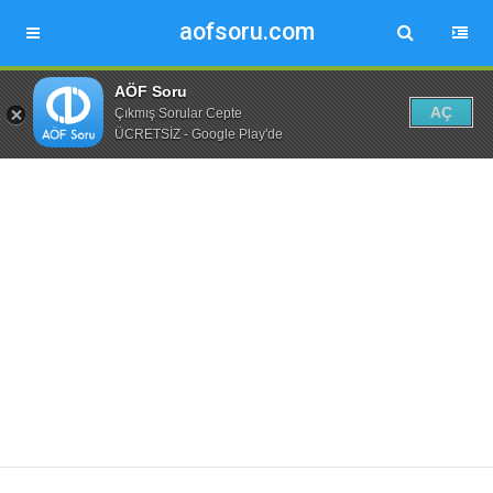
aofsoru.com
AÖF Soru
AÇ
Çıkmış Sorular Cepte
ÜCRETSİZ - Google Play'de