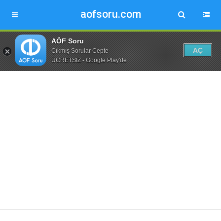
aofsoru.com
AÖF Soru
AÇ
Çıkmış Sorular Cepte
ÜCRETSİZ - Google Play'de