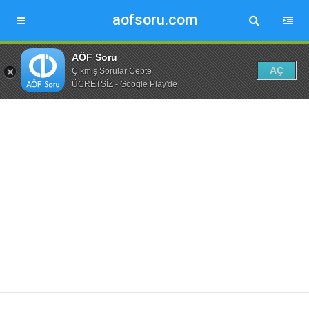
aofsoru.com
AÖF Soru
AÇ
Çıkmış Sorular Cepte
ÜCRETSİZ - Google Play'de