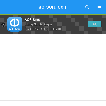
aofsoru.com
AÖF Soru
AÇ
Çıkmış Sorular Cepte
ÜCRETSİZ - Google Play'de