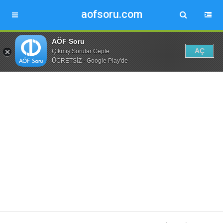
aofsoru.com
AÖF Soru
AÇ
Çıkmış Sorular Cepte
ÜCRETSİZ - Google Play'de