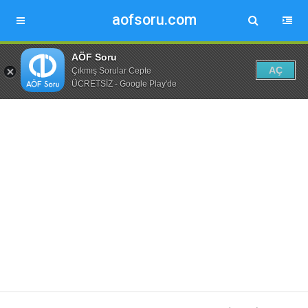
aofsoru.com
AÖF Soru
AÇ
Çıkmış Sorular Cepte
ÜCRETSİZ - Google Play'de