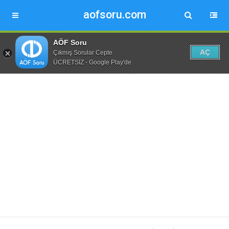
aofsoru.com
AÖF Soru
AÇ
Çıkmış Sorular Cepte
ÜCRETSİZ - Google Play'de