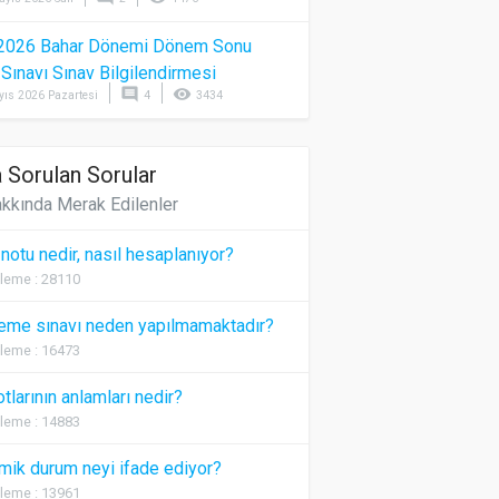
2026 Bahar Dönemi Dönem Sonu
) Sınavı Sınav Bilgilendirmesi
comment
visibility
yıs 2026 Pazartesi
4
3434
 Sorulan Sorular
kkında Merak Edilenler
 notu nedir, nasıl hesaplanıyor?
leme : 28110
eme sınavı neden yapılmamaktadır?
leme : 16473
otlarının anlamları nedir?
leme : 14883
ik durum neyi ifade ediyor?
leme : 13961