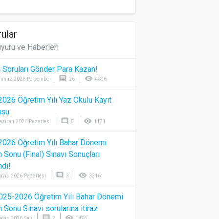
ular
yuru ve Haberleri
 Soruları Gönder Para Kazan!
comment
visibility
mmuz 2026 Perşembe
26
4896
026 Öğretim Yılı Yaz Okulu Kayıt
usu
comment
visibility
aziran 2026 Pazartesi
5
1171
026 Öğretim Yılı Bahar Dönemi
Sonu (Final) Sınavı Sonuçları
ndı!
comment
visibility
ayıs 2026 Pazartesi
3
3316
025-2026 Öğretim Yılı Bahar Dönemi
Sonu Sınavı sorularına itiraz
comment
visibility
ayıs 2026 Salı
2
1476