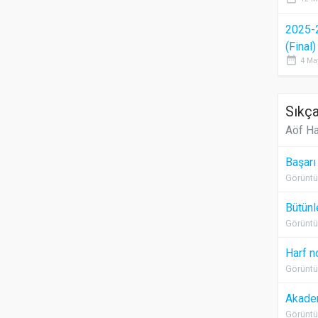
2025-
(Final
date_range
4 Ma
Sıkça
Aöf Ha
Başarı
Görüntü
Bütünl
Görüntü
Harf n
Görüntü
Akadem
Görüntü