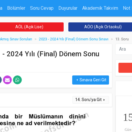
a
Bölümler
Soru Cevap
Duyurular
Akademik Takvim
Not
AÖL (Açık Lise)
AÖO (Açık Ortaokul)
ıkmış Sınav Soruları
2023 - 2024 Yılı (Final) Dönem Sonu Sınavı
13. Soru
 - 2024 Yılı (Final) Dönem Sonu
Sınava Geri Git
arrow_left
14. Soru'ya Git
arrow_right
1
Gün