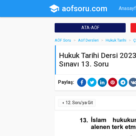
school
aofsoru.com
Anasayf
ATA-AÖF
AÖF Soru
Aöf Dersleri
Hukuk Tarihi
Ç
Hukuk Tarihi Dersi 2023
Sınavı 13. Soru
Paylaş:
12. Soru'ya Git
arrow_left