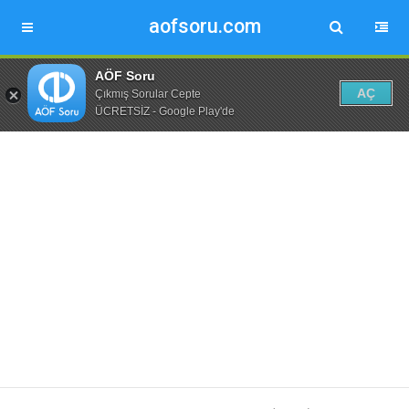
aofsoru.com
AÖF Soru
AÇ
Çıkmış Sorular Cepte
ÜCRETSİZ - Google Play'de