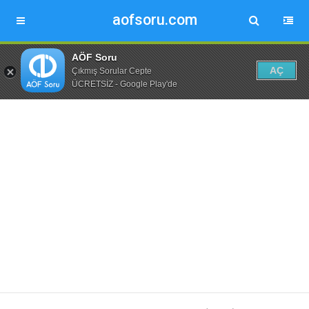
aofsoru.com
AÖF Soru
AÇ
Çıkmış Sorular Cepte
ÜCRETSİZ - Google Play'de