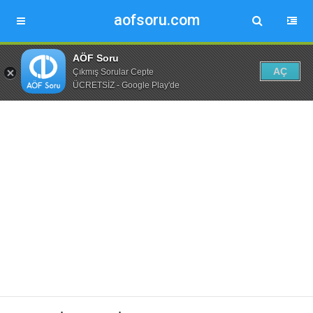
aofsoru.com
AÖF Soru
AÇ
Çıkmış Sorular Cepte
ÜCRETSİZ - Google Play'de