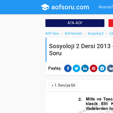
school
aofsoru.com
Anasayf
ATA-AÖF
AÖF Soru
Aöf Dersleri
Sosyoloji 2
Çı
Sosyoloji 2 Dersi 2013 -
Soru
Paylaş:
1. Soru'ya Git
arrow_left