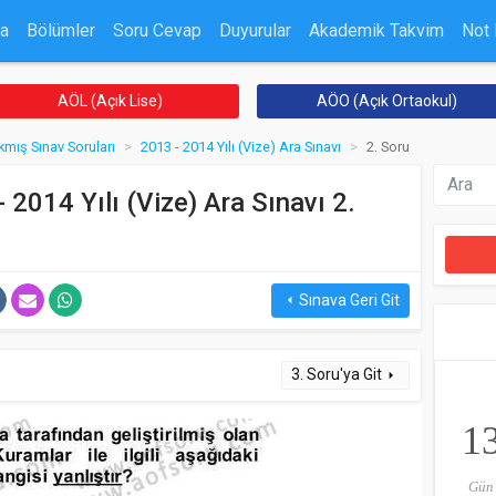
a
Bölümler
Soru Cevap
Duyurular
Akademik Takvim
Not
AÖL (Açık Lise)
AÖO (Açık Ortaokul)
kmış Sınav Soruları
2013 - 2014 Yılı (Vize) Ara Sınavı
2. Soru
 2014 Yılı (Vize) Ara Sınavı 2.
Sınava Geri Git
arrow_left
3. Soru'ya Git
arrow_right
1
Gün