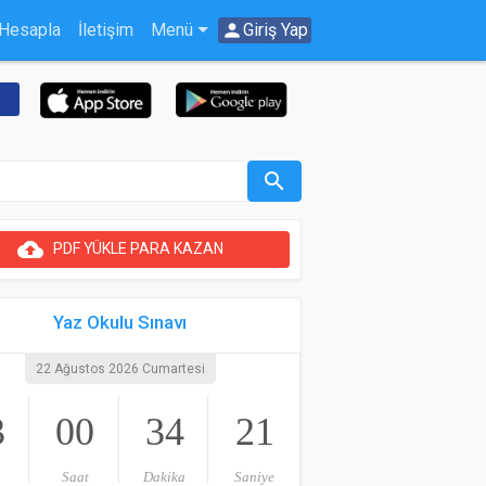
 Hesapla
İletişim
Menü
person
Giriş Yap
search
cloud_upload
PDF YÜKLE PARA KAZAN
Yaz Okulu Sınavı
22 Ağustos 2026 Cumartesi
3
00
34
21
Saat
Dakika
Saniye