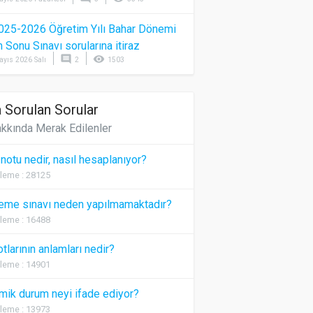
025-2026 Öğretim Yılı Bahar Dönemi
Sonu Sınavı sorularına itiraz
comment
visibility
ayıs 2026 Salı
2
1503
 Sorulan Sorular
kkında Merak Edilenler
 notu nedir, nasıl hesaplanıyor?
leme : 28125
eme sınavı neden yapılmamaktadır?
leme : 16488
otlarının anlamları nedir?
leme : 14901
ik durum neyi ifade ediyor?
leme : 13973