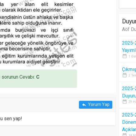
Duyur
Aöf Du
2025-2
Yayıml
date_range
1 Gü
Çıkmış
date_range
2 Te
 sorunun Cevabı:
C
2025-2
Duyur
date_range
29 H
Yorum Yap
reply
2025-2
mu sen yap!
Dönem 
Açıkla
date_range
18 M