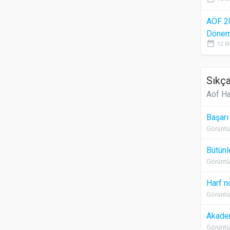
AÖF 2
Dönem 
date_range
12 M
Sıkça
Aöf Ha
Başarı
Görüntü
Bütünl
Görüntü
Harf n
Görüntü
Akadem
Görüntü