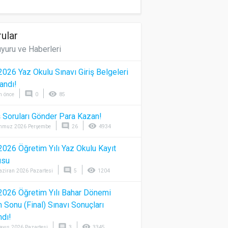
ular
yuru ve Haberleri
026 Yaz Okulu Sınavı Giriş Belgeleri
andı!
comment
visibility
n önce
0
85
 Soruları Gönder Para Kazan!
comment
visibility
mmuz 2026 Perşembe
26
4934
026 Öğretim Yılı Yaz Okulu Kayıt
usu
comment
visibility
aziran 2026 Pazartesi
5
1204
026 Öğretim Yılı Bahar Dönemi
Sonu (Final) Sınavı Sonuçları
ndı!
comment
visibility
ayıs 2026 Pazartesi
3
3345