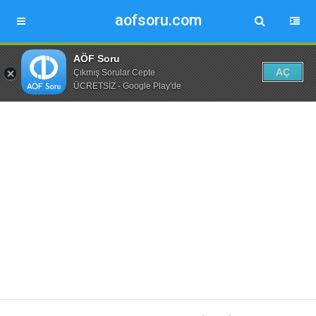
aofsoru.com
AÖF Soru
AÇ
Çıkmış Sorular Cepte
ÜCRETSİZ - Google Play'de