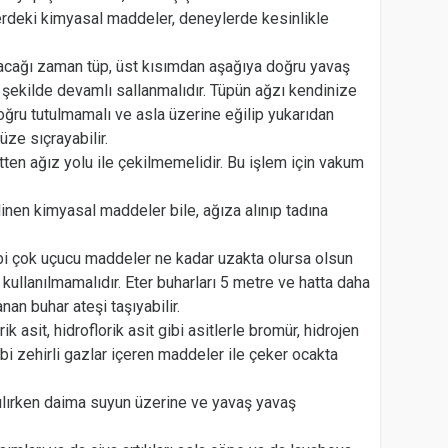
erdeki kimyasal maddeler, deneylerde kesinlikle
tılacağı zaman tüp, üst kısımdan aşağıya doğru yavaş
f şekilde devamlı sallanmalıdır. Tüpün ağzı kendinize
oğru tutulmamalı ve asla üzerine eğilip yukarıdan
ze sıçrayabilir.
petten ağız yolu ile çekilmemelidir. Bu işlem için vakum
linen kimyasal maddeler bile, ağıza alınıp tadına
ibi çok uçucu maddeler ne kadar uzakta olursa olsun
kullanılmamalıdır. Eter buharları 5 metre ve hatta daha
nan buhar ateşi taşıyabilir.
orik asit, hidroflorik asit gibi asitlerle bromür, hidrojen
gibi zehirli gazlar içeren maddeler ile çeker ocakta
ırılırken daima suyun üzerine ve yavaş yavaş