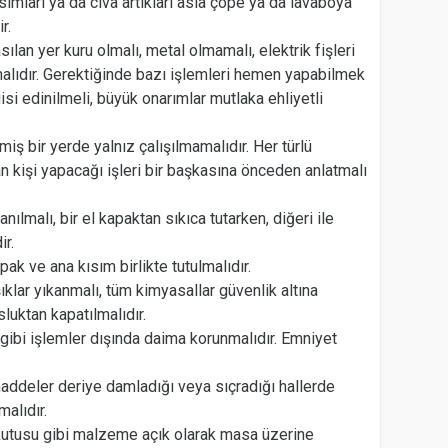
ısımları ya da civa artıkları asla çöpe ya da lavaboya
r.
sılan yer kuru olmalı, metal olmamalı, elektrik fişleri
alıdır. Gerektiğinde bazı işlemleri hemen yapabilmek
gisi edinilmeli, büyük onarımlar mutlaka ehliyetli
miş bir yerde yalnız çalışılmamalıdır. Her türlü
şan kişi yapacağı işleri bir başkasına önceden anlatmalı
anılmalı, bir el kapaktan sıkıca tutarken, diğeri ile
ir.
ak ve ana kısım birlikte tutulmalıdır.
ıklar yıkanmalı, tüm kimyasallar güvenlik altına
luktan kapatılmalıdır.
gibi işlemler dışında daima korunmalıdır. Emniyet
 maddeler deriye damladığı veya sıçradığı hallerde
malıdır.
i kutusu gibi malzeme açık olarak masa üzerine