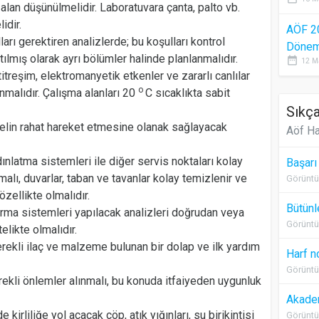
alan düşünülmelidir. Laboratuvara çanta, palto vb.
idir.
AÖF 2
arı gerektiren analizlerde; bu koşulları kontrol
Dönem 
ılmış olarak ayrı bölümler halinde planlanmalıdır.
date_range
12 M
titreşim, elektromanyetik etkenler ve zararlı canlılar
o
malıdır. Çalışma alanları 20
C sıcaklıkta sabit
Sıkça
nelin rahat hareket etmesine olanak sağlayacak
Aöf Ha
dınlatma sistemleri ile diğer servis noktaları kolay
Başarı
lı, duvarlar, taban ve tavanlar kolay temizlenir ve
Görüntü
zellikte olmalıdır.
Bütünl
rma sistemleri yapılacak analizleri doğrudan veya
Görüntü
elikte olmalıdır.
erekli ilaç ve malzeme bulunan bir dolap ve ilk yardım
Harf n
Görüntü
ekli önlemler alınmalı, bu konuda itfaiyeden uygunluk
Akadem
kirliliğe yol açacak çöp, atık yığınları, su birikintisi
Görüntü