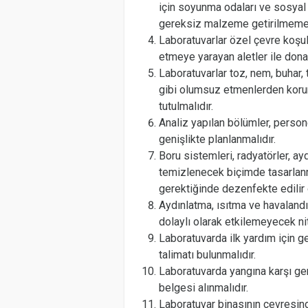
için soyunma odaları ve sosyal 
gereksiz malzeme getirilmemel
Laboratuvarlar özel çevre koşull
etmeye yarayan aletler ile donat
Laboratuvarlar toz, nem, buhar, 
gibi olumsuz etmenlerden korun
tutulmalıdır.
Analiz yapılan bölümler, perso
genişlikte planlanmalıdır.
Boru sistemleri, radyatörler, ay
temizlenecek biçimde tasarlanma
gerektiğinde dezenfekte edilir ö
Aydınlatma, ısıtma ve havalandı
dolaylı olarak etkilemeyecek nit
Laboratuvarda ilk yardım için g
talimatı bulunmalıdır.
Laboratuvarda yangına karşı ger
belgesi alınmalıdır.
Laboratuvar binasının çevresinde 