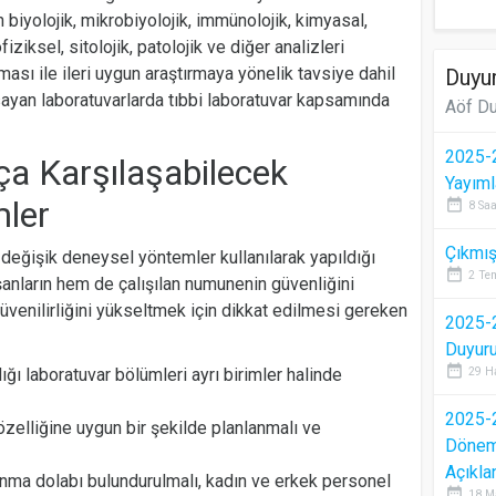
 biyolojik, mikrobiyolojik, immünolojik, kimyasal,
ziksel, sitolojik, patolojik ve diğer analizleri
ası ile ileri uygun araştırmaya yönelik tavsiye dahil
Duyur
sayan laboratuvarlarda tıbbi laboratuvar kapsamında
Aöf Du
2025-2
ça Karşılaşabilecek
Yayıml
mler
date_range
8 Saa
Çıkmış
n değişik deneysel yöntemler kullanılarak yapıldığı
date_range
2 Te
anların hem de çalışılan numunenin güvenliğini
üvenilirliğini yükseltmek için dikkat edilmesi gereken
2025-2
Duyur
date_range
dığı laboratuvar bölümleri ayrı birimler halinde
29 H
2025-2
özelliğine uygun bir şekilde planlanmalı ve
Dönem 
Açıkla
unma dolabı bulundurulmalı, kadın ve erkek personel
date_range
18 M