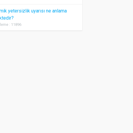
ik yetersizlik uyarısı ne anlama
ktedir?
leme : 11896