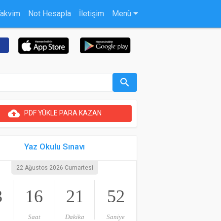
Takvim
Not Hesapla
İletişim
Menü
search
cloud_upload
PDF YÜKLE PARA KAZAN
Yaz Okulu Sınavı
22 Ağustos 2026 Cumartesi
3
16
21
51
Saat
Dakika
Saniye