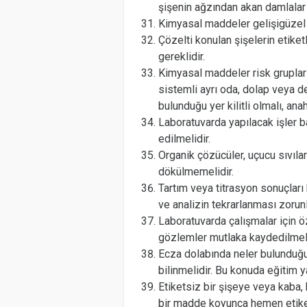
şişenin ağzından akan damlalar 
Kimyasal maddeler gelişigüzel bi
Çözelti konulan şişelerin etike
gereklidir.
Kimyasal maddeler risk gruplar
sistemli ayrı oda, dolap veya 
bulunduğu yer kilitli olmalı, an
Laboratuvarda yapılacak işler 
edilmelidir.
Organik çözücüler, uçucu sıvıla
dökülmemelidir.
Tartım veya titrasyon sonuçları 
ve analizin tekrarlanması zorunl
Laboratuvarda çalışmalar için öz
gözlemler mutlaka kaydedilmeli
Ecza dolabında neler bulunduğu,
bilinmelidir. Bu konuda eğitim ya
Etiketsiz bir şişeye veya kaba
bir madde koyunca hemen etiketi 