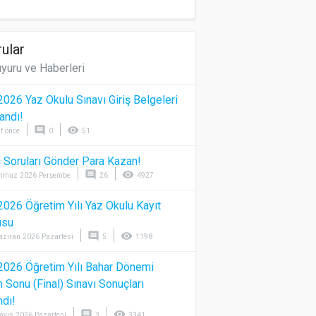
ular
yuru ve Haberleri
026 Yaz Okulu Sınavı Giriş Belgeleri
andı!
comment
visibility
t önce
0
51
 Soruları Gönder Para Kazan!
comment
visibility
mmuz 2026 Perşembe
26
4927
026 Öğretim Yılı Yaz Okulu Kayıt
usu
comment
visibility
aziran 2026 Pazartesi
5
1198
026 Öğretim Yılı Bahar Dönemi
Sonu (Final) Sınavı Sonuçları
ndı!
comment
visibility
ayıs 2026 Pazartesi
3
3341