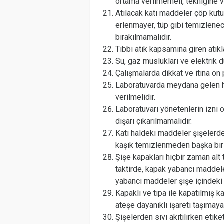
ortama verilmemeli, tekniğine v
Atılacak katı maddeler çöp kutusu
erlenmayer, tüp gibi temizlene
bırakılmamalıdır.
Tıbbi atık kapsamına giren atıkla
Su, gaz muslukları ve elektrik d
Çalışmalarda dikkat ve itina ön 
Laboratuvarda meydana gelen he
verilmelidir.
Laboratuvarı yönetenlerin izn
dışarı çıkarılmamalıdır.
Katı haldeki maddeler şişelerde
kaşık temizlenmeden başka bir
Şişe kapakları hiçbir zaman alt 
taktirde, kapak yabancı maddeler
yabancı maddeler şişe içindeki 
Kapaklı ve tıpa ile kapatılmış k
ateşe dayanıklı işareti taşımay
Şişelerden sıvı akıtılırken etike