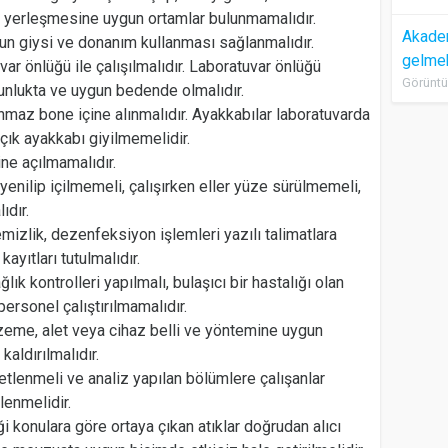
 yerleşmesine uygun ortamlar bulunmamalıdır.
Akadem
gun giysi ve donanım kullanması sağlanmalıdır.
gelme
ar önlüğü ile çalışılmalıdır. Laboratuvar önlüğü
Görüntü
nlukta ve uygun bedende olmalıdır.
maz bone içine alınmalıdır. Ayakkabılar laboratuvarda
çık ayakkabı giyilmemelidir.
ine açılmamalıdır.
yenilip içilmemeli, çalışırken eller yüze sürülmemeli,
ıdır.
izlik, dezenfeksiyon işlemleri yazılı talimatlara
ayıtları tutulmalıdır.
ık kontrolleri yapılmalı, bulaşıcı bir hastalığı olan
personel çalıştırılmamalıdır.
lzeme, alet veya cihaz belli ve yöntemine uygun
aldırılmalıdır.
netlenmeli ve analiz yapılan bölümlere çalışanlar
lenmelidir.
i konulara göre ortaya çıkan atıklar doğrudan alıcı