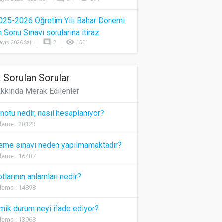
025-2026 Öğretim Yılı Bahar Dönemi
Sonu Sınavı sorularına itiraz
comment
visibility
ayıs 2026 Salı
2
1501
 Sorulan Sorular
kkında Merak Edilenler
 notu nedir, nasıl hesaplanıyor?
leme : 28123
eme sınavı neden yapılmamaktadır?
leme : 16487
otlarının anlamları nedir?
leme : 14898
ik durum neyi ifade ediyor?
leme : 13968