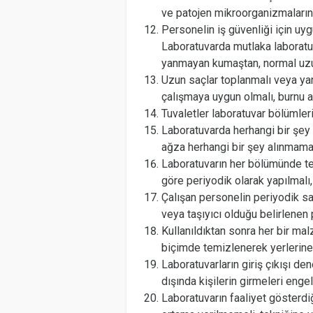
ve patojen mikroorganizmaların
Personelin iş güvenliği için uy
Laboratuvarda mutlaka laboratuv
yanmayan kumaştan, normal uzu
Uzun saçlar toplanmalı veya yan
çalışmaya uygun olmalı, burnu a
Tuvaletler laboratuvar bölümler
Laboratuvarda herhangi bir şey 
ağza herhangi bir şey alınmamal
Laboratuvarın her bölümünde tem
göre periyodik olarak yapılmalı, k
Çalışan personelin periyodik sağl
veya taşıyıcı olduğu belirlenen 
Kullanıldıktan sonra her bir ma
biçimde temizlenerek yerlerine k
Laboratuvarların giriş çıkışı de
dışında kişilerin girmeleri engel
Laboratuvarın faaliyet gösterdiğ