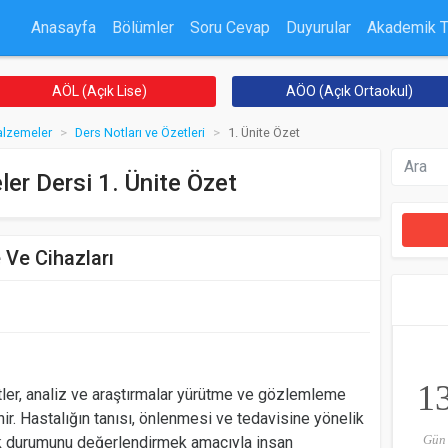
Anasayfa
Bölümler
Soru Cevap
Duyurular
Akademik 
AÖL (Açık Lise)
AÖO (Açık Ortaokul)
alzemeler
Ders Notları ve Özetleri
1. Ünite Özet
er Dersi 1. Ünite Özet
Ve Cihazları
1
ler, analiz ve araştırmalar yürütme ve gözlemleme
ir. Hastalığın tanısı, önlenmesi ve tedavisine yönelik
Gün
lık durumunu değerlendirmek amacıyla insan