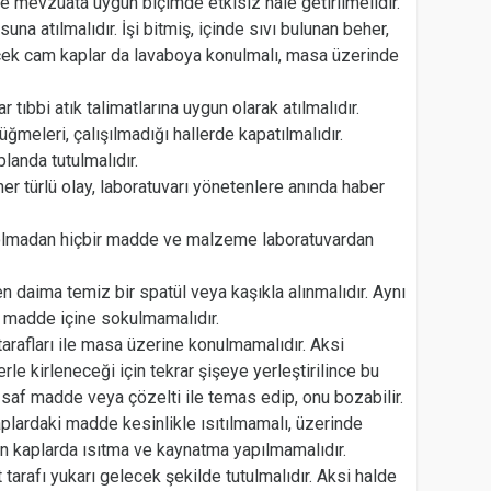
e mevzuata uygun biçimde etkisiz hale getirilmelidir.
na atılmalıdır. İşi bitmiş, içinde sıvı bulunan beher,
cek cam kaplar da lavaboya konulmalı, masa üzerinde
r tıbbi atık talimatlarına uygun olarak atılmalıdır.
üğmeleri, çalışılmadığı hallerde kapatılmalıdır.
planda tutulmalıdır.
r türlü olay, laboratuvarı yönetenlere anında haber
i olmadan hiçbir madde ve malzeme laboratuvardan
n daima temiz bir spatül veya kaşıkla alınmalıdır. Aynı
 madde içine sokulmamalıdır.
tarafları ile masa üzerine konulmamalıdır. Aksi
le kirleneceği için tekrar şişeye yerleştirilince bu
saf madde veya çözelti ile temas edip, onu bozabilir.
aplardaki madde kesinlikle ısıtılmamalı, üzerinde
an kaplarda ısıtma ve kaynatma yapılmamalıdır.
t tarafı yukarı gelecek şekilde tutulmalıdır. Aksi halde