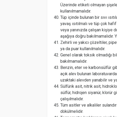
Üzerinde etiketi olmayan şişel
kullanılmamalıdır.
Tüp içinde bulunan bir sıvı ısı
yavaş ısıtılmalı ve tüp çok hafi
veya yanınızda çalışan kişiye d
aşağıya doğru bakılmamalıdır. Yü
Zehirli ve yakıcı çözeltiler, pi
ya da puar kullanılmalıdır.
Genel olarak toksik olmadığı bi
bakılmamalıdır.
Benzin, eter ve karbonsülfür g
açık alev bulunan laboratuvarda 
uzaktaki alevden yanabilir ve ya
Sülfürik asit, nitrik asit, hidrokl
sülfür, hidrojen siyanür, klorür 
çalışılmalıdır.
Tüm asitler ve alkaliler suland
dökülmelidir.