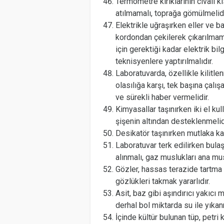
Termometre kırıklarının civalı k
atılmamalı, toprağa gömülmelidi
Elektrikle uğraşırken eller ve ba
kordondan çekilerek çıkarılmam
için gerektiği kadar elektrik bil
teknisyenlere yaptırılmalıdır.
Laboratuvarda, özellikle kilitlen
olasılığa karşı, tek başına çalı
ve sürekli haber vermelidir.
Kimyasallar taşınırken iki el kull
şişenin altından desteklenmelid
Desikatör taşınırken mutlaka kap
Laboratuvar terk edilirken bulaş
alınmalı, gaz muslukları ana mus
Gözler, hassas terazide tartma 
gözlükleri takmak yararlıdır.
Asit, baz gibi aşındırıcı yakıcı
derhal bol miktarda su ile yıkan
İçinde kültür bulunan tüp, petr