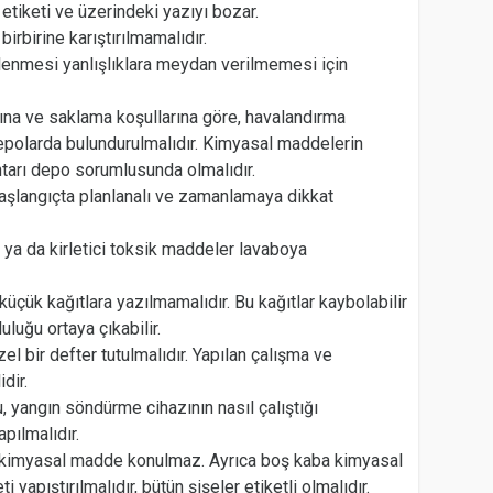
etiketi ve üzerindeki yazıyı bozar.
rbirine karıştırılmamalıdır.
tlenmesi yanlışlıklara meydan verilmemesi için
ına ve saklama koşullarına göre, havalandırma
depolarda bulundurulmalıdır. Kimyasal maddelerin
ahtarı depo sorumlusunda olmalıdır.
başlangıçta planlanalı ve zamanlamaya dikkat
r ya da kirletici toksik maddeler lavaboya
küçük kağıtlara yazılmamalıdır. Bu kağıtlar kaybolabilir
uluğu ortaya çıkabilir.
el bir defter tutulmalıdır. Yapılan çalışma ve
dir.
 yangın söndürme cihazının nasıl çalıştığı
pılmalıdır.
, kimyasal madde konulmaz. Ayrıca boş kaba kimyasal
yapıştırılmalıdır, bütün şişeler etiketli olmalıdır.