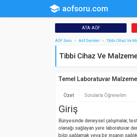
school
aofsoru.com
ATA-AÖF
AÖF Soru
Aöf Dersleri
Tibbi Cihaz Ve M
Tibbi Cihaz Ve Malzemel
Temel Laboratuvar Malzeme 
Özet
Sorularla Öğrenelim
Giriş
Bünyesinde deneysel çalışmalar, test
olanağı sağlayan yere laboratuvar den
bilgi sağlamak veya bir insanın sağ